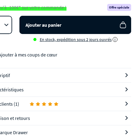
u'à -100€* sur votre commande !
Offre spéciale
Ajouter au panier
En stock, expédition sous 2 jours ouvrés
i
Ajouter à mes coups de cœur
riptif
ctéristiques
clients (1)
aison et retours
arque Drawer