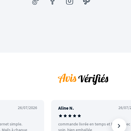
26/07/2026
Aline N.
26/07/
ternet simple.
commande livrée en temps et heure avec
 Mails à chaque
soin, bien emballée