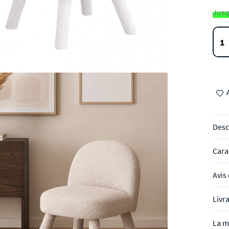
Jusq
Desc
Cara
Avis 
Livr
La m