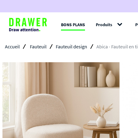
BONS PLANS
Produits
P
Filt
Accueil
Fauteuil
Fauteuil design
Abica - Fauteuil en t