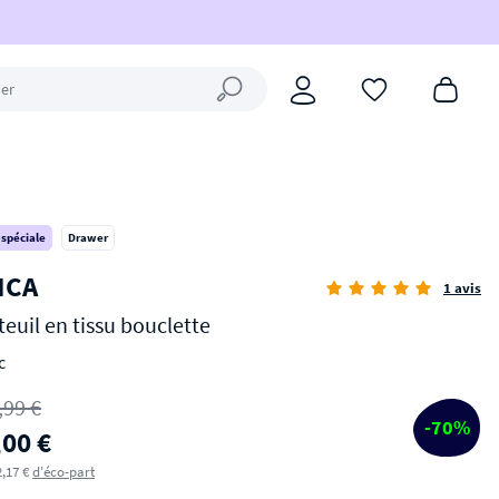
Fermer la recherche
 spéciale
Drawer
ICA
1 avis
teuil en tissu bouclette
c
,99 €
-70%
,00 €
2,17 €
d'éco-part