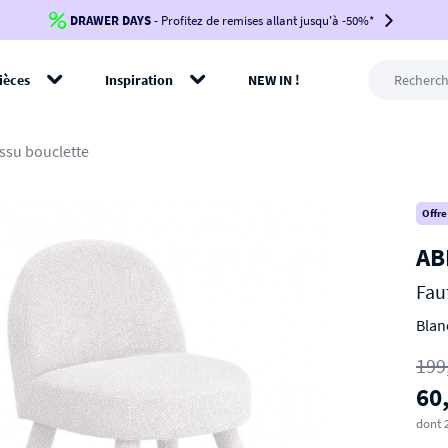
DRAWER DAYS
Jusqu'à
-100€*
- Profitez de remises allant jusqu'à -50%*
sur votre commande !
BIKINI30
BIKINI50
BIKINI100
ièces
Inspiration
NEW IN !
-voir conditions en bas de page-
rer
issu bouclette
Offre
AB
Fau
Blan
199
60
dont 