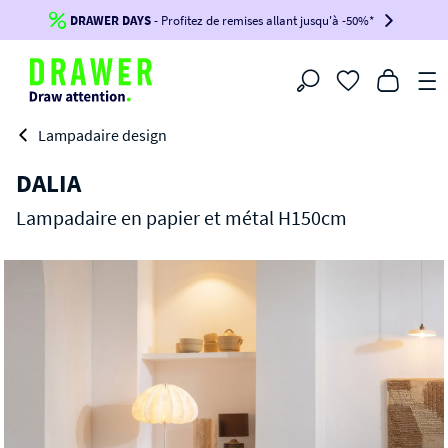
DRAWER DAYS
Jusqu'à
-100€*
- Profitez de remises allant jusqu'à -50%*
sur votre commande !
BIKINI30
BIKINI50
BIKINI100
Filtrer
-voir conditions en bas de page-
Lampadaire design
DALIA
Lampadaire en papier et métal H150cm