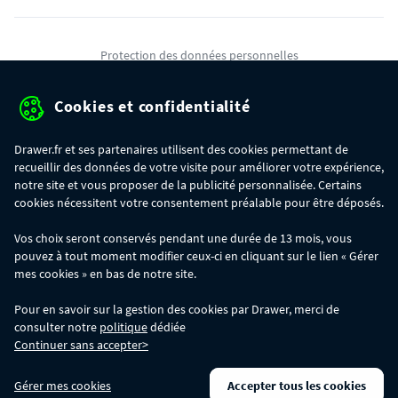
Protection des données personnelles
Mentions légales
Cookies et confidentialité
Conditions générales de ventes
Drawer.fr et ses partenaires utilisent des cookies permettant de
Gérer mes cookies
recueillir des données de votre visite pour améliorer votre expérience,
notre site et vous proposer de la publicité personnalisée. Certains
cookies nécessitent votre consentement préalable pour être déposés.
OFFRE SPÉCIALE
- Du 29/07 au 11/08, jusqu'à 100€ de remise sur votre
Vos choix seront conservés pendant une durée de 13 mois, vous
commande :
pouvez à tout moment modifier ceux-ci en cliquant sur le lien « Gérer
- 30€ sur votre commande dès 300€ d'achat, avec le code BIKINI30
- 50€ sur votre commande dès 500€ d'achat, avec le code BIKINI50
mes cookies » en bas de notre site.
- 100€ sur votre commande dès 1200€ d'achat, avec le code BIKINI100
Les codes BIKINI30, BIKINI50 et BIKINI100 ne sont valables que sur
Pour en savoir sur la gestion des cookies par Drawer, merci de
www.drawer.fr; ils ne sont pas cumulables entre eux, ni avec d'autres codes
consulter notre
politique
dédiée
promotionnels. La remise se calculera automatiquement dans votre panier
Continuer sans accepter>
lors de la saisie du code adéquat.
DRAWER DAYS
- Du 29/07 au 11/08 inclus : profitez de remises allant jusqu'à
Gérer mes cookies
Accepter tous les cookies