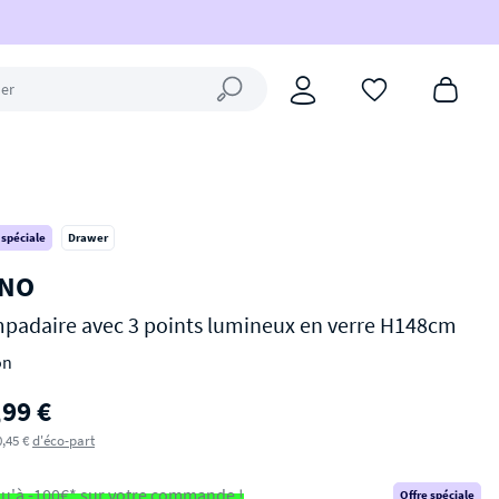
Fermer la recherche
 spéciale
Drawer
NO
padaire avec 3 points lumineux en verre H148cm
on
,99 €
0,45 €
d'éco-part
u'à -100€* sur votre commande !
Offre spéciale