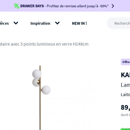
DRAWER DAYS
Jusqu'à
-100€*
- Profitez de remises allant jusqu'à -50%*
sur votre commande !
BIKINI30
BIKINI50
BIKINI100
ièces
Inspiration
NEW IN !
-voir conditions en bas de page-
rer
aire avec 3 points lumineux en verre H148cm
Offre
KA
Lam
Lait
89
dont 
Jusq