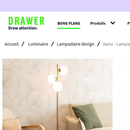
BONS PLANS
Produits
P
Filt
Accueil
Luminaire
Lampadaire design
Kano - Lampad