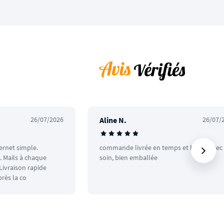
26/07/2026
Aline N.
26/07/
ternet simple.
commande livrée en temps et heure avec
 Mails à chaque
soin, bien emballée
ivraison rapide
rès la co