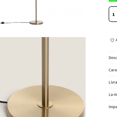
Desc
Cara
Livr
La m
Impa