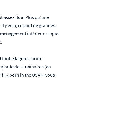
pt assez flou. Plus qu’une
il y en a, ce sont de grandes
 l'aménagement intérieur ce que
é.
 tout. Étagères, porte-
 ajoute des luminaires (en
fi, « born in the USA », vous