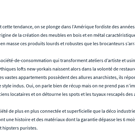
cette tendance, on se plonge dans l’Amérique fordiste des années fo
rigine de la création des meubles en bois et en métal caractéristique
 en masse ces produits lourds et robustes que les brocanteurs s’ar
s-société-de-consommation qui transforment ateliers d’artiste et usi
hiques lofts new-yorkais naissent alors dans la volonté de restau
es vastes appartements possèdent des allures anarchistes, ils répon
e style indus. Oui, on parle bien de récup mais on ne prend pas n’i
ciens locataires et on détourne les spots et les tuyaux rescapés des
iété de plus en plus connectée et superficielle que la déco industrie
 une histoire et des matériaux dont la garantie dépasse les 6 mois,
 hipsters puristes.