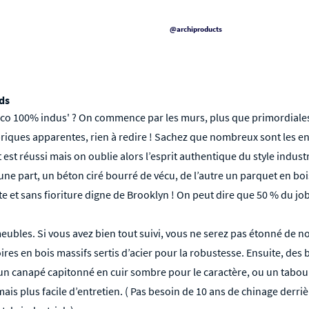
@archiproducts
eds
o 100% indus' ? On commence par les murs, plus que primordiales p
briques apparentes, rien à redire ! Sachez que nombreux sont les e
t est réussi mais on oublie alors l’esprit authentique du style industr
d’une part, un béton ciré bourré de vécu, de l’autre un parquet en boi
e et sans fioriture digne de Brooklyn ! On peut dire que 50 % du job 
ubles. Si vous avez bien tout suivi, vous ne serez pas étonné de n
res en bois massifs sertis d’acier pour la robustesse. Ensuite, des b
, un canapé capitonné en cuir sombre pour le caractère, ou un
tabour
ais plus facile d’entretien. ( Pas besoin de 10 ans de chinage derr