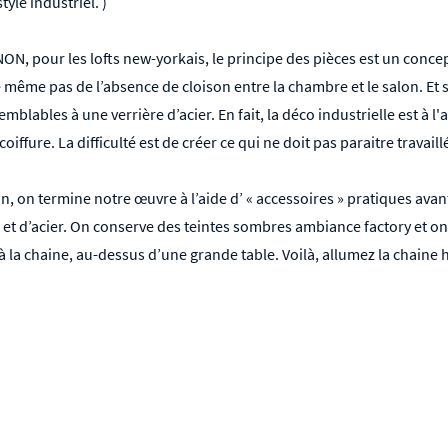
yle industriel. )
NON, pour les lofts new-yorkais, le principe des pièces est un conce
 même pas de l’absence de cloison entre la chambre et le salon. Et s’
emblables à une verrière d’acier. En fait, la déco industrielle est à
a coiffure. La difficulté est de créer ce qui ne doit pas paraitre travaill
n, on termine notre œuvre à l’aide d’ « accessoires » pratiques avant
 et d’acier. On conserve des teintes sombres ambiance factory et on
 la chaine, au-dessus d’une grande table. Voilà, allumez la chaine hi