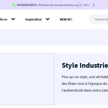
DRAWER DAYS
Jusqu'à
-100€*
- Profitez de remises allant jusqu'à -50%*
sur votre commande !
BIKINI30
BIKINI50
BIKINI100
ièces
Inspiration
NEW IN !
-voir conditions en bas de page-
rer
Style Industrie
Plus qu’un style, une véritab
des États-Unis à l’époque du 
l’authenticité dans votre sal