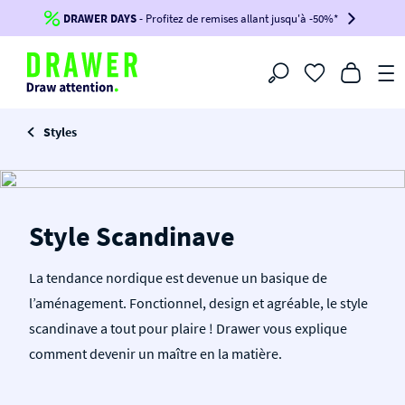
DRAWER DAYS
Jusqu'à
-100€*
- Profitez de remises allant jusqu'à -50%*
sur votre commande !
-30€ dès 300€ avec le code :
BIKINI30
-50€ dès 500€ avec le code :
BIKINI50
-100€ dès 1200€ avec le code :
BIKINI100
Filtrer
-voir conditions en bas de page-
Styles
Style Scandinave
La tendance nordique est devenue un basique de
l’aménagement. Fonctionnel, design et agréable, le style
scandinave a tout pour plaire ! Drawer vous explique
comment devenir un maître en la matière.