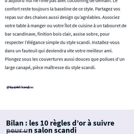
d’aujourd’hui ne rime pas avec cocooning de demain. Le
confort reste toujours la baseline de ce style. Partagez vos
repas sur des chaises aussi design qu’agréables. Associez
votre table à manger ou votre îlot de cuisine à un
tabouret de
bar scandinave
,
finition bois clair, assise sobre, pour
respecter l’élégance simple du style scandi. Installez-vous
dans un fauteuil qui deviendra vite votre meilleur ami.
Plongez sous les couvertures aussi douces que poilues d’un
large canapé, pièce maîtresse du style scandi.
@minimalliving
@sanjaalexandras
@by.arkt
Bilan : les 10 règles d’or à suivre
pour un salon scandi
Venture Home