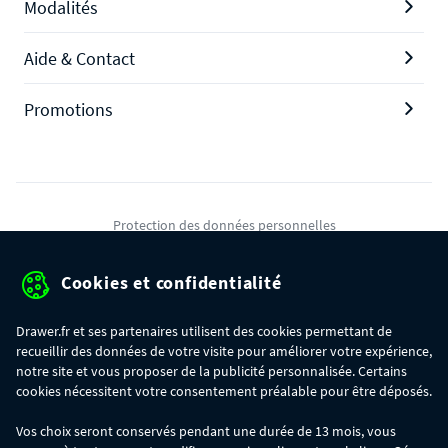
Modalités
Aide & Contact
Promotions
Protection des données personnelles
Mentions légales
Cookies et confidentialité
Conditions générales de ventes
Drawer.fr et ses partenaires utilisent des cookies permettant de
Gérer mes cookies
recueillir des données de votre visite pour améliorer votre expérience,
notre site et vous proposer de la publicité personnalisée. Certains
cookies nécessitent votre consentement préalable pour être déposés.
OFFRE SPÉCIALE
- Du 29/07 au 11/08, jusqu'à 100€ de remise sur votre
Vos choix seront conservés pendant une durée de 13 mois, vous
commande :