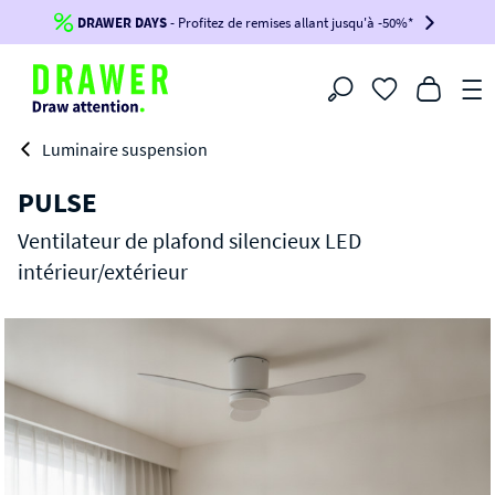
DRAWER DAYS
Jusqu'à
-100€*
- Profitez de remises allant jusqu'à -50%*
sur votre commande !
BIKINI30
BIKINI50
BIKINI100
Filtrer
-voir conditions en bas de page-
Luminaire suspension
PULSE
Ventilateur de plafond silencieux LED
intérieur/extérieur