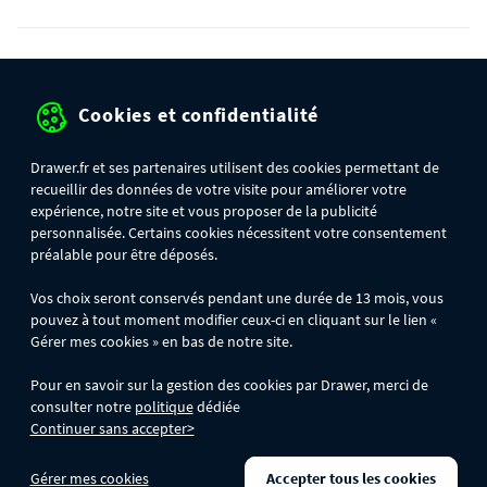
Protection des données personnelles
Cookies et confidentialité
Mentions légales
Conditions générales de ventes
Drawer.fr et ses partenaires utilisent des cookies permettant de
recueillir des données de votre visite pour améliorer votre
Gérer mes cookies
expérience, notre site et vous proposer de la publicité
personnalisée. Certains cookies nécessitent votre consentement
préalable pour être déposés.
OFFRE SPÉCIALE
- Du 29/07 au 11/08, jusqu'à 100€ de remise sur votre
Vos choix seront conservés pendant une durée de 13 mois, vous
commande :
pouvez à tout moment modifier ceux-ci en cliquant sur le lien «
- 30€ sur votre commande dès 300€ d'achat, avec le code BIKINI30
- 50€ sur votre commande dès 500€ d'achat, avec le code BIKINI50
Gérer mes cookies » en bas de notre site.
- 100€ sur votre commande dès 1200€ d'achat, avec le code BIKINI100
Les codes BIKINI30, BIKINI50 et BIKINI100 ne sont valables que sur
Pour en savoir sur la gestion des cookies par Drawer, merci de
www.drawer.fr; ils ne sont pas cumulables entre eux, ni avec d'autres codes
consulter notre
politique
dédiée
promotionnels. La remise se calculera automatiquement dans votre panier
Continuer sans accepter>
lors de la saisie du code adéquat.
DRAWER DAYS
- Du 29/07 au 11/08 inclus : profitez de remises allant jusqu'à
Gérer mes cookies
Accepter tous les cookies