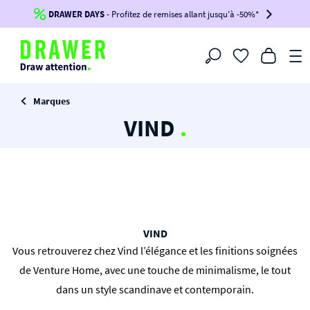
DRAWER DAYS
Jusqu'à
-100€*
- Profitez de remises allant jusqu'à -50%*
sur votre commande !
BIKINI30
BIKINI50
BIKINI100
Filtrer
-voir conditions en bas de page-
Marques
VIND
.
VIND
Vous retrouverez chez Vind l’élégance et les finitions soignées
de Venture Home, avec une touche de minimalisme, le tout
dans un style scandinave et contemporain.