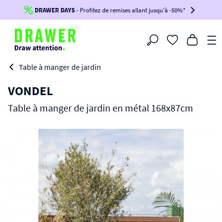
DRAWER DAYS
Jusqu'à
-100€*
- Profitez de remises allant jusqu'à -50%*
sur votre commande !
BIKINI30
BIKINI50
BIKINI100
Filtrer
-voir conditions en bas de page-
Table à manger de jardin
VONDEL
Table à manger de jardin en métal 168x87cm