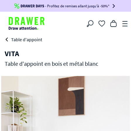
DRAWER DAYS
Jusqu'à
-100€*
- Profitez de remises allant jusqu'à -50%*
sur votre commande !
BIKINI30
BIKINI50
BIKINI100
Filtrer
-voir conditions en bas de page-
Table d'appoint
VITA
Table d'appoint en bois et métal blanc