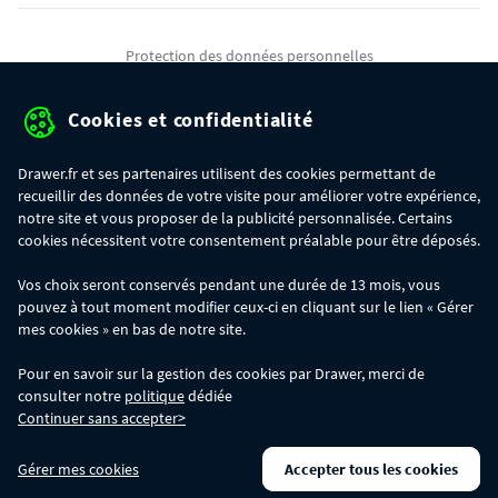
Protection des données personnelles
Mentions légales
Cookies et confidentialité
Conditions générales de ventes
Drawer.fr et ses partenaires utilisent des cookies permettant de
Gérer mes cookies
recueillir des données de votre visite pour améliorer votre expérience,
notre site et vous proposer de la publicité personnalisée. Certains
cookies nécessitent votre consentement préalable pour être déposés.
OFFRE SPÉCIALE
- Du 29/07 au 11/08, jusqu'à 100€ de remise sur votre
Vos choix seront conservés pendant une durée de 13 mois, vous
commande :
pouvez à tout moment modifier ceux-ci en cliquant sur le lien « Gérer
- 30€ sur votre commande dès 300€ d'achat, avec le code BIKINI30
- 50€ sur votre commande dès 500€ d'achat, avec le code BIKINI50
mes cookies » en bas de notre site.
- 100€ sur votre commande dès 1200€ d'achat, avec le code BIKINI100
Les codes BIKINI30, BIKINI50 et BIKINI100 ne sont valables que sur
Pour en savoir sur la gestion des cookies par Drawer, merci de
www.drawer.fr; ils ne sont pas cumulables entre eux, ni avec d'autres codes
consulter notre
politique
dédiée
promotionnels. La remise se calculera automatiquement dans votre panier
Continuer sans accepter>
lors de la saisie du code adéquat.
DRAWER DAYS
- Du 29/07 au 11/08 inclus : profitez de remises allant jusqu'à
Gérer mes cookies
Accepter tous les cookies
-50% sur une large sélection de produits. Opération valable dans la limite des