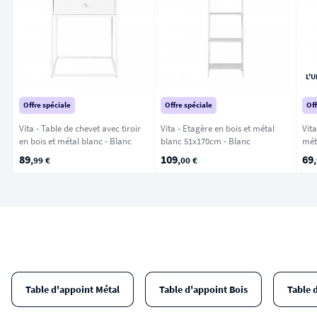
L'U
Offre spéciale
Offre spéciale
Off
Vita - Table de chevet avec tiroir
Vita - Etagère en bois et métal
Vita
en bois et métal blanc - Blanc
blanc 51x170cm - Blanc
89
109
69
,99 €
,00 €
Table d'appoint Métal
Table d'appoint Bois
Table 