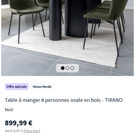
Offre spéciale
House Nordic
Noir
TIRANO
899,99 €
Table à manger 8 personnes ovale en bois
dont 8,33 €
d'éco-part