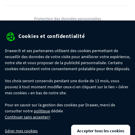
Protection des données personnelles
Mentions légales
Cookies et confidentialité
Conditions générales de ventes
Drawer.fr et ses partenaires utilisent des cookies permettant de
Gérer mes cookies
recueillir des données de votre visite pour améliorer votre expérience,
notre site et vous proposer de la publicité personnalisée. Certains
cookies nécessitent votre consentement préalable pour être déposés.
OFFRE SPÉCIALE
- Du 29/07 au 11/08, jusqu'à 100€ de remise sur votre
Vos choix seront conservés pendant une durée de 13 mois, vous
commande :
pouvez à tout moment modifier ceux-ci en cliquant sur le lien « Gérer
- 30€ sur votre commande dès 300€ d'achat, avec le code BIKINI30
- 50€ sur votre commande dès 500€ d'achat, avec le code BIKINI50
mes cookies » en bas de notre site.
- 100€ sur votre commande dès 1200€ d'achat, avec le code BIKINI100
Les codes BIKINI30, BIKINI50 et BIKINI100 ne sont valables que sur
Pour en savoir sur la gestion des cookies par Drawer, merci de
www.drawer.fr; ils ne sont pas cumulables entre eux, ni avec d'autres codes
consulter notre
politique
dédiée
promotionnels. La remise se calculera automatiquement dans votre panier
Continuer sans accepter>
lors de la saisie du code adéquat.
DRAWER DAYS
- Du 29/07 au 11/08 inclus : profitez de remises allant jusqu'à
Gérer mes cookies
Accepter tous les cookies