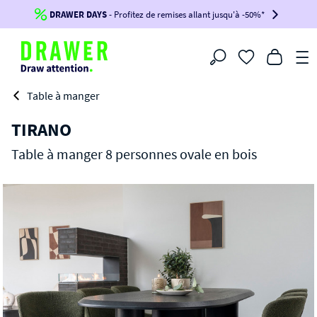
DRAWER DAYS
Jusqu'à
-100€*
- Profitez de remises allant jusqu'à -50%*
sur votre commande !
BIKINI30
BIKINI50
BIKINI100
Filtrer
-voir conditions en bas de page-
Table à manger
TIRANO
Table à manger 8 personnes ovale en bois