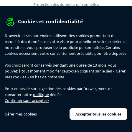
Protection des données personnelles
Mentions légales
Cookies et confidentialité
Conditions générales de ventes
Drawer.fr et ses partenaires utilisent des cookies permettant de
Gérer mes cookies
recueillir des données de votre visite pour améliorer votre expérience,
notre site et vous proposer de la publicité personnalisée. Certains
cookies nécessitent votre consentement préalable pour être déposés.
OFFRE SPÉCIALE
- Du 29/07 au 11/08, jusqu'à 100€ de remise sur votre
Vos choix seront conservés pendant une durée de 13 mois, vous
commande :
pouvez à tout moment modifier ceux-ci en cliquant sur le lien « Gérer
- 30€ sur votre commande dès 300€ d'achat, avec le code BIKINI30
- 50€ sur votre commande dès 500€ d'achat, avec le code BIKINI50
mes cookies » en bas de notre site.
- 100€ sur votre commande dès 1200€ d'achat, avec le code BIKINI100
Les codes BIKINI30, BIKINI50 et BIKINI100 ne sont valables que sur
Pour en savoir sur la gestion des cookies par Drawer, merci de
www.drawer.fr; ils ne sont pas cumulables entre eux, ni avec d'autres codes
consulter notre
politique
dédiée
promotionnels. La remise se calculera automatiquement dans votre panier
Continuer sans accepter>
lors de la saisie du code adéquat.
DRAWER DAYS
- Du 29/07 au 11/08 inclus : profitez de remises allant jusqu'à
Gérer mes cookies
Accepter tous les cookies
-50% sur une large sélection de produits. Opération valable dans la limite des
stocks disponibles.