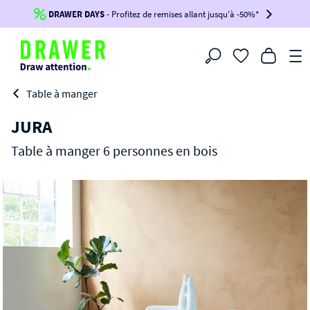
DRAWER DAYS
Jusqu'à
-100€*
- Profitez de remises allant jusqu'à -50%*
sur votre commande !
BIKINI30
BIKINI50
BIKINI100
Filtrer
-voir conditions en bas de page-
Table à manger
JURA
Table à manger 6 personnes en bois