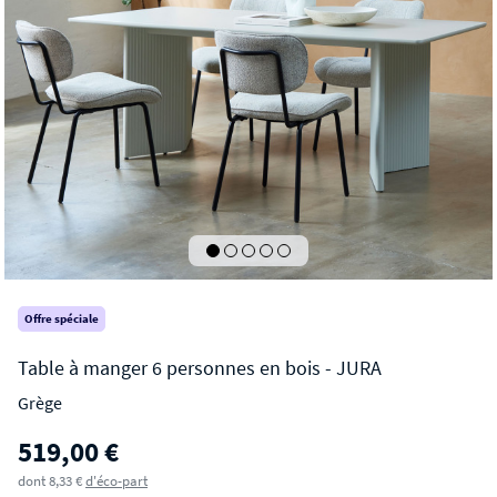
Offre spéciale
Grège
JURA
519,00 €
Table à manger 6 personnes en bois
dont 8,33 €
d'éco-part