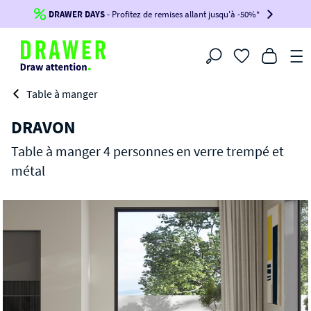
DRAWER DAYS
Jusqu'à
-100€*
- Profitez de remises allant jusqu'à -50%*
sur votre commande !
BIKINI30
BIKINI50
BIKINI100
Filtrer
-voir conditions en bas de page-
Table à manger
DRAVON
Table à manger 4 personnes en verre trempé et
métal