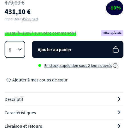
479,00 €
Table à manger 4 personnes en verre trempé et
-10%
431,10 €
métal
dont 3,50 €
d'éco-part
Jusqu'à -100€* sur votre commande !
Offre spéciale
Ajouter au panier
En stock, expédition sous 2 jours ouvrés
i
Ajouter à mes coups de cœur
Descriptif
Caractéristiques
Livraison et retours