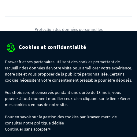
Protection des données personnelles
Mentions légales
Cookies et confidentialité
Conditions générales de ventes
Drawer.fr et ses partenaires utilisent des cookies permettant de
Gérer mes cookies
recueillir des données de votre visite pour améliorer votre expérience,
notre site et vous proposer de la publicité personnalisée. Certains
cookies nécessitent votre consentement préalable pour être déposés.
OFFRE SPÉCIALE
- Du 29/07 au 11/08, jusqu'à 100€ de remise sur votre
Vos choix seront conservés pendant une durée de 13 mois, vous
commande :
pouvez à tout moment modifier ceux-ci en cliquant sur le lien « Gérer
- 30€ sur votre commande dès 300€ d'achat, avec le code BIKINI30
- 50€ sur votre commande dès 500€ d'achat, avec le code BIKINI50
mes cookies » en bas de notre site.
- 100€ sur votre commande dès 1200€ d'achat, avec le code BIKINI100
Les codes BIKINI30, BIKINI50 et BIKINI100 ne sont valables que sur
Pour en savoir sur la gestion des cookies par Drawer, merci de
www.drawer.fr; ils ne sont pas cumulables entre eux, ni avec d'autres codes
consulter notre
politique
dédiée
promotionnels. La remise se calculera automatiquement dans votre panier
Continuer sans accepter>
lors de la saisie du code adéquat.