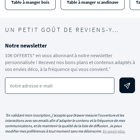
Table à manger bois
Table à manger scandinave
T
UN PETIT GOÛT DE REVIENS-Y…
Notre newsletter
10€ OFFERTS* en vous abonnant à notre newsletter
personnalisée ! Recevez nos bons plans et contenus adaptés à
vos envies déco, à la fréquence qui vous convient.¹
Votre adresse e-mail
¹En validant mon inscription, j'accepte que Drawer mesure l'ouverture et les
interactions avec ses emails afin d'adapter le contenu et la fréquence de mes
communications, et de maintenir la qualité de la liste de diffusion. Je peux
modifier mes préférences à tout moment sans me désinscrire.
En savoir plus.