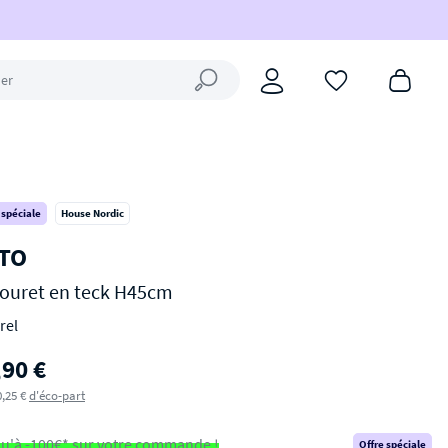
Fermer la recherche
 spéciale
House Nordic
TO
ouret en teck H45cm
rel
,90 €
0,25 €
d'éco-part
u'à -100€* sur votre commande !
Offre spéciale