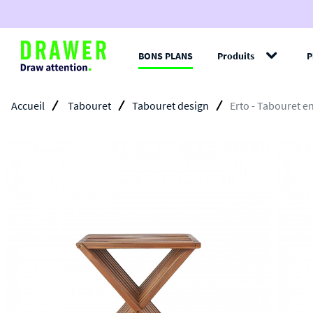
BONS PLANS
Produits
P
Filt
Accueil
Tabouret
Tabouret design
Erto - Tabouret e