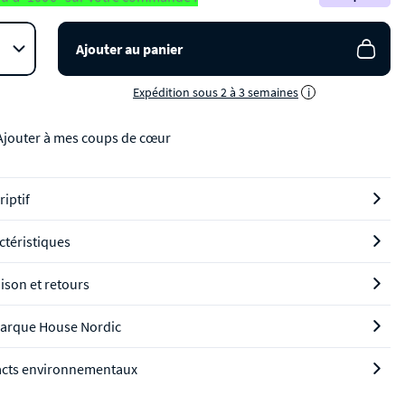
Ajouter au panier
Expédition sous 2 à 3 semaines
i
Ajouter à mes coups de cœur
riptif
ctéristiques
aison et retours
arque House Nordic
cts environnementaux