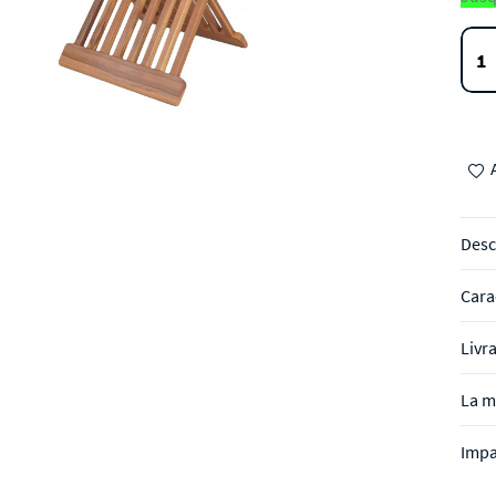
Desc
Cara
Livr
La m
Impa