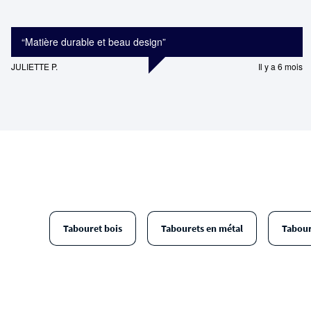
“
Matière durable et beau design
”
JULIETTE P.
Il y a 6 mois
Tabouret bois
Tabourets en métal
Tabour