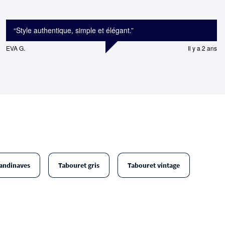
“
Style authentique, simple et élégant.
”
EVA G.
Il y a 2 ans
andinaves
Tabouret gris
Tabouret vintage