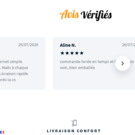
26/07/2026
Aline N.
26/07/
ternet simple.
commande livrée en temps et heure avec
 Mails à chaque
soin, bien emballée
ivraison rapide
rès la co
LIVRAISON CONFORT