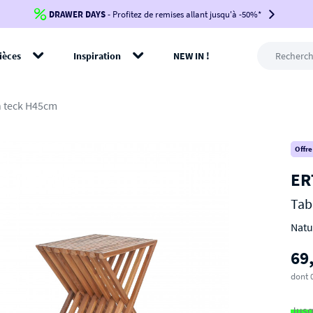
DRAWER DAYS
Jusqu'à
-100€*
- Profitez de remises allant jusqu'à -50%*
sur votre commande !
BIKINI30
BIKINI50
BIKINI100
ièces
Inspiration
NEW IN !
-voir conditions en bas de page-
rer
n teck H45cm
Offre
ER
Tab
Natu
69
dont 
Jusq