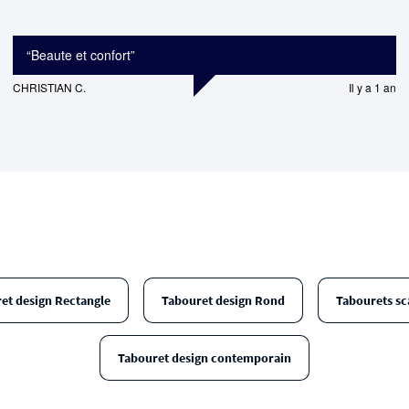
“
Beaute et confort
”
CHRISTIAN C.
Il y a 1 an
et design Rectangle
Tabouret design Rond
Tabourets sc
Tabouret design contemporain