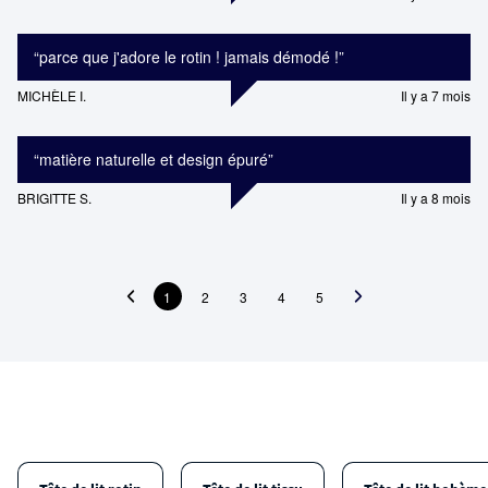
“
parce que j'adore le rotin ! jamais démodé !
”
MICHÈLE I.
Il y a 7 mois
“
matière naturelle et design épuré
”
BRIGITTE S.
Il y a 8 mois
1
2
3
4
5