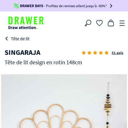
DERNIERS JOURS
DRAWER DAYS
- Jusqu'à
- Profitez de remises allant jusqu'à -50%*
-100€*
sur votre commande !
BIKINI30
BIKINI50
BIKINI100
Filtrer
-voir conditions en bas de page-
Tête de lit
SINGARAJA
51 avis
Tête de lit design en rotin 148cm