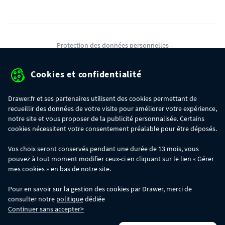
Protection des données personnelles
Mentions légales
Cookies et confidentialité
Conditions générales de ventes
Drawer.fr et ses partenaires utilisent des cookies permettant de
Gérer mes cookies
recueillir des données de votre visite pour améliorer votre expérience,
notre site et vous proposer de la publicité personnalisée. Certains
cookies nécessitent votre consentement préalable pour être déposés.
OFFRE SPÉCIALE
- Du 29/07 au 11/08, jusqu'à 100€ de remise sur votre
Vos choix seront conservés pendant une durée de 13 mois, vous
commande :
pouvez à tout moment modifier ceux-ci en cliquant sur le lien « Gérer
- 30€ sur votre commande dès 300€ d'achat, avec le code BIKINI30
- 50€ sur votre commande dès 500€ d'achat, avec le code BIKINI50
mes cookies » en bas de notre site.
- 100€ sur votre commande dès 1200€ d'achat, avec le code BIKINI100
Les codes BIKINI30, BIKINI50 et BIKINI100 ne sont valables que sur
Pour en savoir sur la gestion des cookies par Drawer, merci de
www.drawer.fr; ils ne sont pas cumulables entre eux, ni avec d'autres codes
consulter notre
politique
dédiée
promotionnels. La remise se calculera automatiquement dans votre panier
Continuer sans accepter>
lors de la saisie du code adéquat.