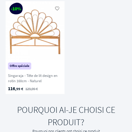
-10%
Offre spéciale
Singaraja - Tête de lit design en
rotin 160cm - Naturel
116
,99 €
129,99 €
POURQUOI AI-JE CHOISI CE
PRODUIT?
Pourquoi nos clients ont choisi ce produit