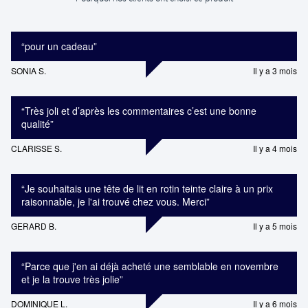
“
pour un cadeau
”
SONIA S.
Il y a 3 mois
“
Très joli et d’après les commentaires c’est une bonne
qualité
”
CLARISSE S.
Il y a 4 mois
“
Je souhaitais une tête de lit en rotin teinte claire à un prix
raisonnable, je l'ai trouvé chez vous. Merci
”
GERARD B.
Il y a 5 mois
“
Parce que j'en ai déjà acheté une semblable en novembre
et je la trouve très jolie
”
DOMINIQUE L.
Il y a 6 mois