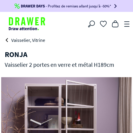
DRAWER DAYS
Jusqu'à
-100€*
- Profitez de remises allant jusqu'à -50%*
sur votre commande !
BIKINI30
BIKINI50
BIKINI100
Filtrer
-voir conditions en bas de page-
Vaisselier, Vitrine
RONJA
Vaisselier 2 portes en verre et métal H189cm