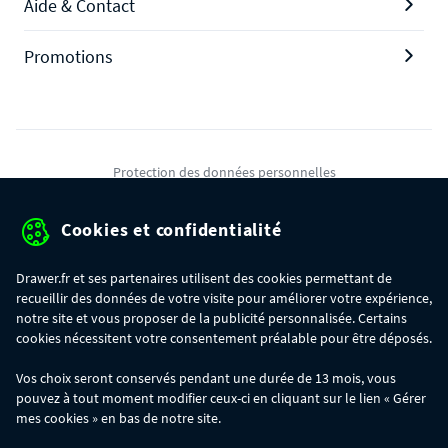
Aide & Contact
Promotions
Protection des données personnelles
Mentions légales
Cookies et confidentialité
Conditions générales de ventes
Drawer.fr et ses partenaires utilisent des cookies permettant de
Gérer mes cookies
recueillir des données de votre visite pour améliorer votre expérience,
notre site et vous proposer de la publicité personnalisée. Certains
cookies nécessitent votre consentement préalable pour être déposés.
OFFRE SPÉCIALE
- Du 29/07 au 11/08, jusqu'à 100€ de remise sur votre
Vos choix seront conservés pendant une durée de 13 mois, vous
commande :
pouvez à tout moment modifier ceux-ci en cliquant sur le lien « Gérer
- 30€ sur votre commande dès 300€ d'achat, avec le code BIKINI30
- 50€ sur votre commande dès 500€ d'achat, avec le code BIKINI50
mes cookies » en bas de notre site.
- 100€ sur votre commande dès 1200€ d'achat, avec le code BIKINI100