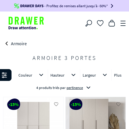
DRAWER DAYS
Jusqu'à
-100€*
- Profitez de remises allant jusqu'à -50%*
sur votre commande !
BIKINI30
BIKINI50
BIKINI100
Filtrer
-voir conditions en bas de page-
Armoire
ARMOIRE 3 PORTES
Affiner
Couleur
Hauteur
Largeur
Plus
4 produits triés
par
pertinence
-15%
-15%