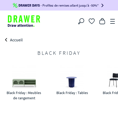
DRAWER DAYS
Jusqu'à
-100€*
- Profitez de remises allant jusqu'à -50%*
sur votre commande !
BIKINI30
BIKINI50
BIKINI100
Filtrer
-voir conditions en bas de page-
Accueil
BLACK FRIDAY
Black Friday : Meubles 
Black Friday : Tables
Black Frid
de rangement