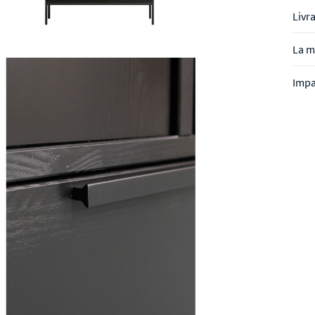
Livr
La 
Impa