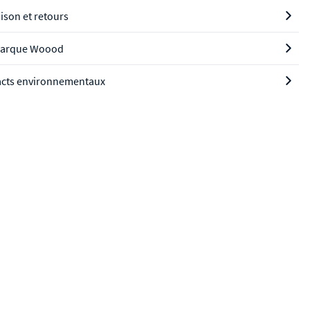
aison et retours
marque Woood
cts environnementaux