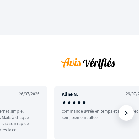
26/07/2026
Aline N.
26/07/
ternet simple.
commande livrée en temps et heure avec
 Mails à chaque
soin, bien emballée
ivraison rapide
rès la co