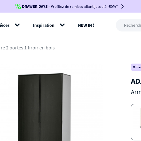
DRAWER DAYS
Jusqu'à
-100€*
- Profitez de remises allant jusqu'à -50%*
sur votre commande !
BIKINI30
BIKINI50
BIKINI100
ièces
Inspiration
NEW IN !
-voir conditions en bas de page-
rer
e 2 portes 1 tiroir en bois
Offre
AD
Armo