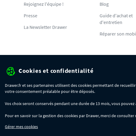
Rejoignez l'équipe !
Blog
Presse
Guide d'achat et
d'entretien
La Newsletter Drawer
Réparer son mobi
Cookies et confidentialité
Protection des données pe
Drawer.fr et ses partenaires utilisent des cookies permettant de recueill
votre consentement préalable pour être déposés.
OFFRE SPÉCIALE
- Du 29/07 au 11/08, jusqu'à 100€ de remise sur votre c
Vos choix seront conservés pendant une durée de 13 mois, vous pouvez à t
- 30€ sur votre commande dès 300€ d'achat, avec le code BIKINI30
- 50€ sur votre commande dès 500€ d'achat, avec le code BIKINI50
Pour en savoir sur la gestion des cookies par Drawer, merci de consulter
- 100€ sur votre commande dès 1200€ d'achat, avec le code BIKINI100
Les codes BIKINI30, BIKINI50 et BIKINI100 ne sont valables que sur www.dra
Gérer mes cookies
du code adéquat.