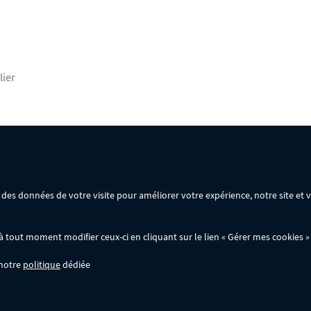
lier
rsonnelles
Mentions légales
Conditions générales de vente
ir des données de votre visite pour améliorer votre expérience, notre site et
ommande :
out moment modifier ceux-ci en cliquant sur le lien « Gérer mes cookies » 
 notre
politique
dédiée
wer.fr; ils ne sont pas cumulables entre eux, ni avec d'autres codes promotionnels. 