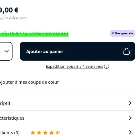
9,00 €
5,83 €
d'éco-part
u'à -100€* sur votre commande !
Offre spéciale
Ajouter au panier
Expédition sous 3 à 4 semaines
i
Ajouter à mes coups de cœur
riptif
ctéristiques
clients (3)