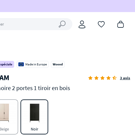
Fermer la recherche
 spéciale
Made in Europe
Woood
AM
3 avis
ire 2 portes 1 tiroir en bois
Beige
Noir