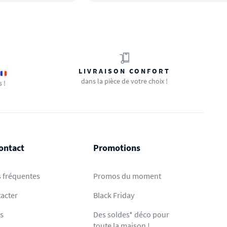
LIVRAISON CONFORT
dans la pièce de votre choix !
s !
ontact
Promotions
 fréquentes
Promos du moment
acter
Black Friday
ts
Des soldes* déco pour
toute la maison !