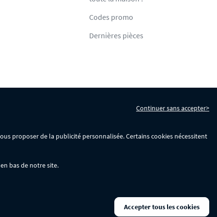
Codes promo
Dernières pièces
Continuer sans accepter>
s
Gérer mes cookies
 vous proposer de la publicité personnalisée. Certains cookies nécessitent
en bas de notre site.
La remise se calculera automatiquement dans votre panier lors de la saisie
Accepter tous les cookies