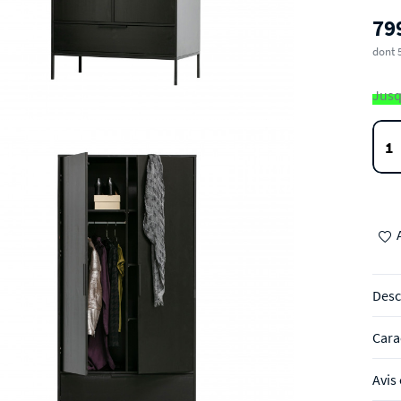
79
dont 
Jusq
Desc
Cara
Avis 