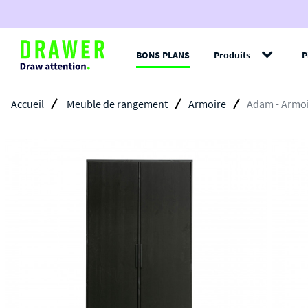
BONS PLANS
Produits
P
Filt
Accueil
Meuble de rangement
Armoire
Adam - Armoir