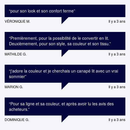
“
pour son look et son confort ferme
”
VÉRONIQUE M.
Il y a 3 ans
“
Premièrement, pour la possibilité de le convertir en lit.
Deuxièmement, pour son style, sa couleur et son tissu.
”
MATHILDE G.
Il y a 3 ans
“
j'adore la couleur et je cherchais un canapé lit avec un vrai
sommier
”
MARION G.
Il y a 3 ans
“
Pour sa ligne et sa couleur, et après avoir lu les avis des
acheteurs.
”
DOMINIQUE G.
Il y a 3 ans