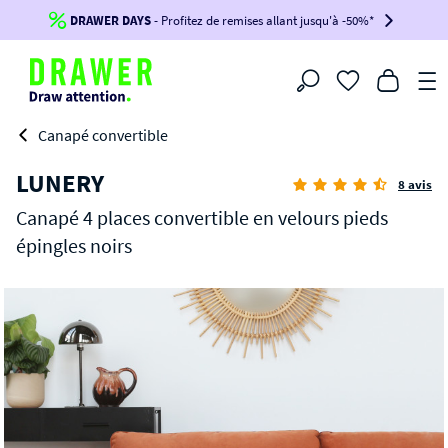
DRAWER DAYS
Jusqu'à
-100€*
- Profitez de remises allant jusqu'à -50%*
sur votre commande !
BIKINI30
BIKINI50
BIKINI100
Filtrer
-voir conditions en bas de page-
Canapé convertible
LUNERY
8 avis
Canapé 4 places convertible en velours pieds
épingles noirs