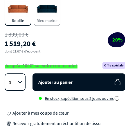
Canapé 4 places convertible en velours pieds
épingles noirs
Rouille
Bleu marine
1 899,00 €
-20%
1 519,20 €
dont 21,67 €
d'éco-part
Jusqu'à -100€* sur votre commande !
Offre spéciale
Ajouter au panier
En stock, expédition sous 2 jours ouvrés
i
Ajouter à mes coups de cœur
Recevoir gratuitement un échantillon de tissu