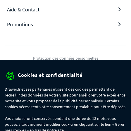
Aide & Contact
Promotions
Protection des données personnelles
Mentions légales
Cookies et confidentialité
Conditions générales de ventes
Drawer.fr et ses partenaires utilisent des cookies permettant de
Gérer mes cookies
recueillir des données de votre visite pour améliorer votre expérience,
notre site et vous proposer de la publicité personnalisée. Certains
cookies nécessitent votre consentement préalable pour être déposés.
OFFRE SPÉCIALE
- Du 29/07 au 11/08, jusqu'à 100€ de remise sur votre
Vos choix seront conservés pendant une durée de 13 mois, vous
commande :
pouvez à tout moment modifier ceux-ci en cliquant sur le lien « Gérer
- 30€ sur votre commande dès 300€ d'achat, avec le code BIKINI30
- 50€ sur votre commande dès 500€ d'achat, avec le code BIKINI50
mes cookies » en bas de notre site.