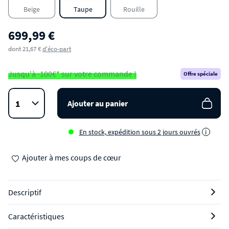
Beige
Taupe
Rouille
699,99 €
dont 21,67 €
d'éco-part
Jusqu'à -100€* sur votre commande !
Offre spéciale
Ajouter au panier
En stock, expédition sous 2 jours ouvrés
i
Ajouter à mes coups de cœur
Descriptif
Caractéristiques