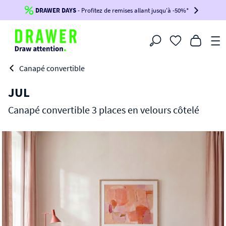
DRAWER DAYS
Jusqu'à
-100€*
- Profitez de remises allant jusqu'à -50%*
sur votre commande !
BIKINI30
BIKINI50
BIKINI100
Filtrer
-voir conditions en bas de page-
Canapé convertible
JUL
Canapé convertible 3 places en velours côtelé