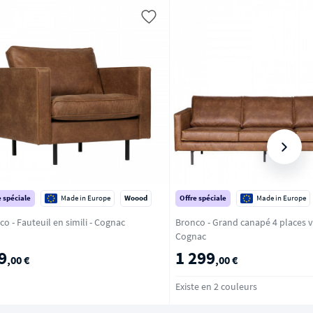
e spéciale
Made in Europe
Woood
Offre spéciale
Made in Europe
Bronco - Fauteuil en simili - Cognac
Bronco - Grand canapé 4 places vi
Cognac
9
1 299
,00 €
,00 €
Existe en 2 couleurs