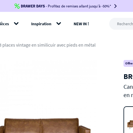
DRAWER DAYS
Jusqu'à
-100€*
- Profitez de remises allant jusqu'à -50%*
sur votre commande !
BIKINI30
BIKINI50
BIKINI100
ièces
Inspiration
NEW IN !
-voir conditions en bas de page-
rer
 places vintage en similicuir avec pieds en métal
Offre
BR
Can
en 