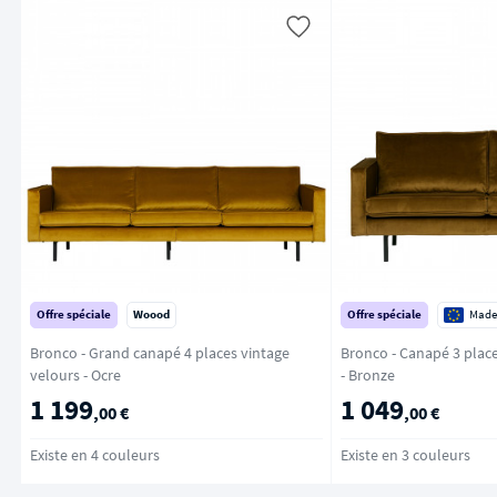
Offre spéciale
Woood
Offre spéciale
Made
Bronco - Grand canapé 4 places vintage
Bronco - Canapé 3 place
velours - Ocre
- Bronze
1 199
1 049
,00 €
,00 €
Existe en 4 couleurs
Existe en 3 couleurs