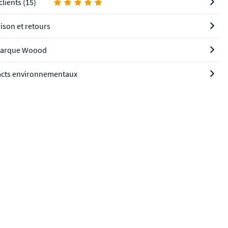
clients (15)
aison et retours
marque Woood
cts environnementaux