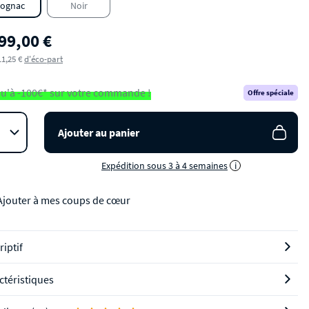
ognac
Noir
199,00 €
11,25 €
d'éco-part
u'à -100€* sur votre commande !
Offre spéciale
Ajouter au panier
Expédition sous 3 à 4 semaines
i
Ajouter à mes coups de cœur
riptif
ctéristiques