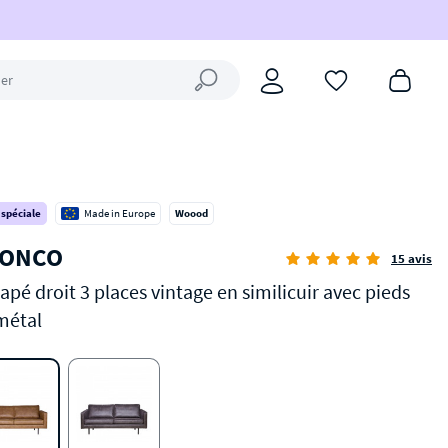
Fermer la recherche
 spéciale
Made in Europe
Woood
ONCO
15 avis
apé droit 3 places vintage en similicuir avec pieds
métal