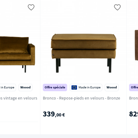
 in Europe
Woood
Offre spéciale
Made in Europe
Woood
Offr
s vintage en velours
Bronco - Repose-pieds en velours - Bronze
339
82
,00 €