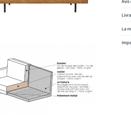
Avis 
Livr
La 
Impa