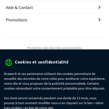
Aide & Contact
Promotions
Protection des données personnelles
Mentions légales
Cookies et confidentialité
Conditions générales de ventes
Drawer.fr et ses partenaires utilisent des cookies permettant de
Gérer mes cookies
recueillir des données de votre visite pour améliorer votre expérience,
notre site et vous proposer de la publicité personnalisée. Certains
cookies nécessitent votre consentement préalable pour être déposés.
OFFRE SPÉCIALE
- Du 29/07 au 11/08, jusqu'à 100€ de remise sur votre
Vos choix seront conservés pendant une durée de 13 mois, vous
commande :
pouvez à tout moment modifier ceux-ci en cliquant sur le lien « Gérer
- 30€ sur votre commande dès 300€ d'achat, avec le code BIKINI30
- 50€ sur votre commande dès 500€ d'achat, avec le code BIKINI50
mes cookies » en bas de notre site.