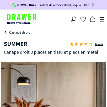
DRAWER DAYS
Jusqu'à
-100€*
- Profitez de remises allant jusqu'à -50%*
sur votre commande !
BIKINI30
BIKINI50
BIKINI100
Filtrer
-voir conditions en bas de page-
Canapé droit
SUMMER
6 avis
Canapé droit 3 places en tissu et pieds en métal