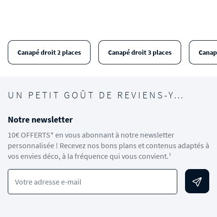
Canapé droit 2 places
Canapé droit 3 places
Canap
UN PETIT GOÛT DE REVIENS-Y…
Notre newsletter
10€ OFFERTS* en vous abonnant à notre newsletter
personnalisée ! Recevez nos bons plans et contenus adaptés à
vos envies déco, à la fréquence qui vous convient.¹
Votre adresse e-mail