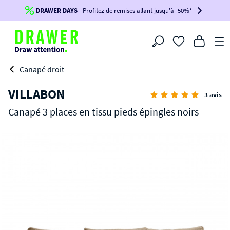
DRAWER DAYS
Jusqu'à
-100€*
- Profitez de remises allant jusqu'à -50%*
sur votre commande !
BIKINI30
BIKINI50
BIKINI100
Filtrer
-voir conditions en bas de page-
Canapé droit
VILLABON
3 avis
Canapé 3 places en tissu pieds épingles noirs