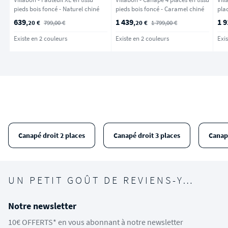
pieds bois foncé - Naturel chiné
pieds bois foncé - Caramel chiné
plac
639
1 439
1 9
,20 €
799,00 €
,20 €
1 799,00 €
Existe en 2 couleurs
Existe en 2 couleurs
Exis
Canapé droit 2 places
Canapé droit 3 places
Canap
UN PETIT GOÛT DE REVIENS-Y…
Notre newsletter
10€ OFFERTS* en vous abonnant à notre newsletter