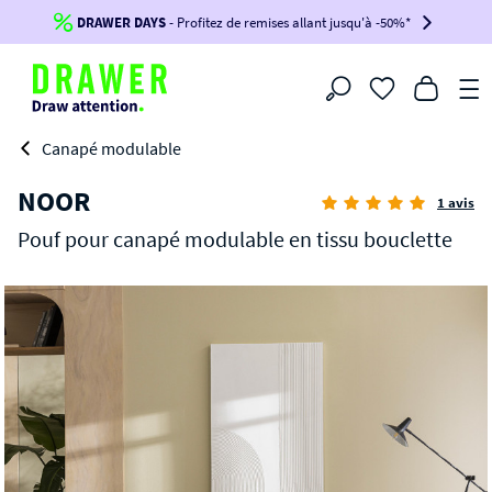
DRAWER DAYS
Jusqu'à
-100€*
- Profitez de remises allant jusqu'à -50%*
sur votre commande !
BIKINI30
BIKINI50
BIKINI100
Filtrer
-voir conditions en bas de page-
Canapé modulable
NOOR
1 avis
Pouf pour canapé modulable en tissu bouclette