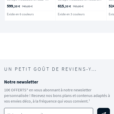
Naturel chiné
côtelé - Bronze
599
615
52
,20 €
749,00 €
,20 €
769,00 €
Existe en 6 couleurs
Existe en 3 couleurs
Exis
UN PETIT GOÛT DE REVIENS-Y…
Notre newsletter
10€ OFFERTS* en vous abonnant à notre newsletter
personnalisée ! Recevez nos bons plans et contenus adaptés à
vos envies déco, à la fréquence qui vous convient.¹