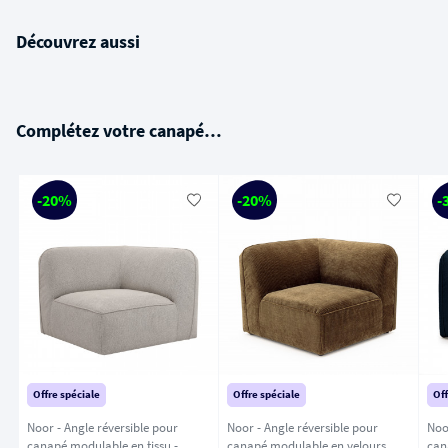
Découvrez aussi
Complétez votre canapé…
-20%
-20%
-
Offre spéciale
Offre spéciale
Off
Noor - Angle réversible pour
Noor - Angle réversible pour
Noo
canapé modulable en tissu -
canapé modulable en velours
can