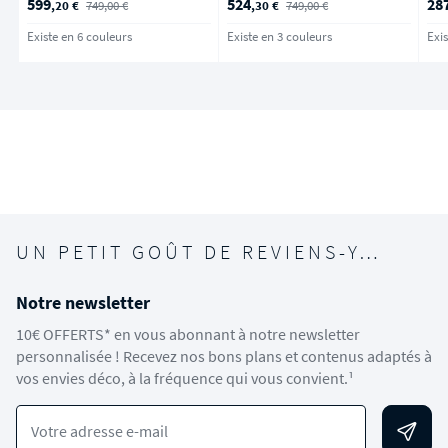
599
524
28
,20 €
749,00 €
,30 €
749,00 €
Existe en 6 couleurs
Existe en 3 couleurs
Exis
UN PETIT GOÛT DE REVIENS-Y…
Notre newsletter
10€ OFFERTS* en vous abonnant à notre newsletter
personnalisée ! Recevez nos bons plans et contenus adaptés à
vos envies déco, à la fréquence qui vous convient.¹
Votre adresse e-mail