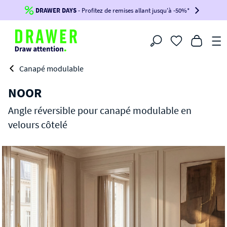
DRAWER DAYS
Jusqu'à
-100€*
- Profitez de remises allant jusqu'à -50%*
sur votre commande !
BIKINI30
BIKINI50
BIKINI100
Filtrer
-voir conditions en bas de page-
Canapé modulable
NOOR
Angle réversible pour canapé modulable en
velours côtelé