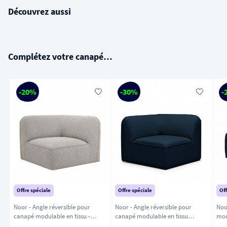
Découvrez aussi
Complétez votre canapé…
-20%
-30%
-
Offre spéciale
Offre spéciale
Off
Noor - Angle réversible pour
Noor - Angle réversible pour
Noo
canapé modulable en tissu -
canapé modulable en tissu
modu
Naturel chiné
bouclette - Bleu marine
Ble