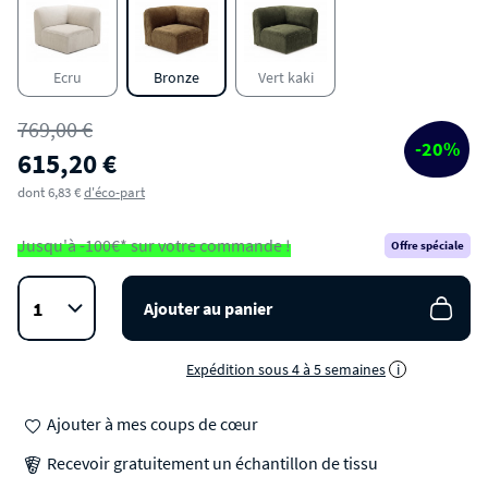
Angle réversible pour canapé modulable en
velours côtelé
Ecru
Bronze
Vert kaki
769,00 €
-20%
615,20 €
dont 6,83 €
d'éco-part
Jusqu'à -100€* sur votre commande !
Offre spéciale
Ajouter au panier
Expédition sous 4 à 5 semaines
i
Ajouter à mes coups de cœur
Recevoir gratuitement un échantillon de tissu