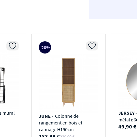
-20%
s mural
JERSEY
-
JUNE
- Colonne de
métal ø
rangement en bois et
49,90 €
cannage H190cm
183,99 €
229,99 €