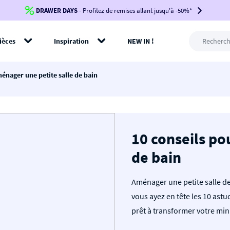
DRAWER DAYS
Jusqu'à
-100€*
- Profitez de remises allant jusqu'à -50%*
sur votre commande !
BIKINI30
BIKINI50
BIKINI100
ièces
Inspiration
NEW IN !
-voir conditions en bas de page-
rer
énager une petite salle de bain
10 conseils po
de bain
Aménager une petite salle de
vous ayez en tête les 10 ast
prêt à transformer votre mini