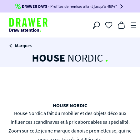
DRAWER DAYS
Jusqu'à
-100€*
- Profitez de remises allant jusqu'à -50%*
sur votre commande !
BIKINI30
BIKINI50
BIKINI100
Filtrer
-voir conditions en bas de page-
Marques
HOUSE
NORDIC
.
HOUSE NORDIC
House Nordic a fait du mobilier et des objets déco aux
influences scandinaves et à prix abordables sa spécialité.
Zoom sur cette jeune marque danoise prometteuse, qui ne
nous a pas laissés indifférents.