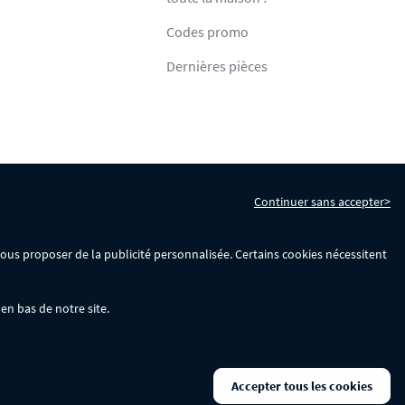
Codes promo
Dernières pièces
Continuer sans accepter>
s
Gérer mes cookies
 vous proposer de la publicité personnalisée. Certains cookies nécessitent
en bas de notre site.
La remise se calculera automatiquement dans votre panier lors de la saisie
Accepter tous les cookies