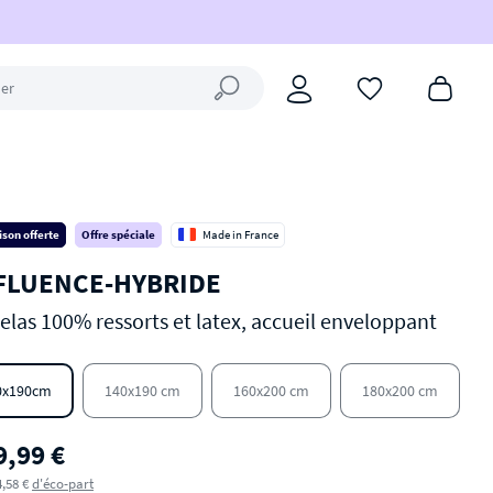
Fermer la recherche
ison offerte
Offre spéciale
Made in France
FLUENCE-HYBRIDE
elas 100% ressorts et latex, accueil enveloppant
0x190cm
140x190 cm
160x200 cm
180x200 cm
9,99 €
4,58 €
d'éco-part