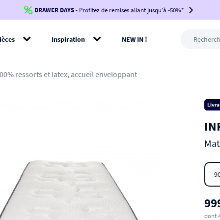
DRAWER DAYS
Jusqu'à
-100€*
- Profitez de remises allant jusqu'à -50%*
sur votre commande !
BIKINI30
BIKINI50
BIKINI100
ièces
Inspiration
NEW IN !
-voir conditions en bas de page-
rer
00% ressorts et latex, accueil enveloppant
Livra
IN
Mat
9
99
dont 