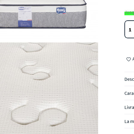
Jusq
Desc
Cara
Livr
La 