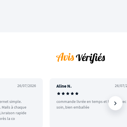
26/07/2026
Aline N.
26/07/
ternet simple.
commande livrée en temps et heure avec
 Mails à chaque
soin, bien emballée
ivraison rapide
rès la co