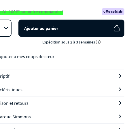
u'à -100€* sur votre commande !
Offre spéciale
Ajouter au panier
Expédition sous 2 à 3 semaines
i
Ajouter à mes coups de cœur
riptif
ctéristiques
aison et retours
marque Simmons