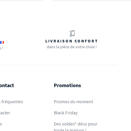
LIVRAISON CONFORT
dans la pièce de votre choix !
s !
ontact
Promotions
 fréquentes
Promos du moment
acter
Black Friday
ts
Des soldes* déco pour
toute la maison !