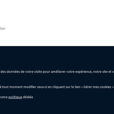
lier
rsonnelles
Mentions légales
Conditions générales de vente
ir des données de votre visite pour améliorer votre expérience, notre site et
ommande :
out moment modifier ceux-ci en cliquant sur le lien « Gérer mes cookies » 
 notre
politique
dédiée
wer.fr; ils ne sont pas cumulables entre eux, ni avec d'autres codes promotionnels. 