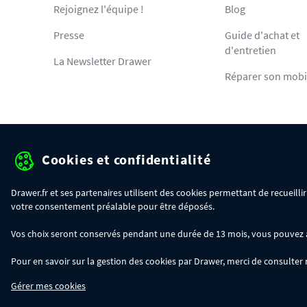
Rejoignez l'équipe !
Blog
Presse
Guide d'achat et
d'entretien
La Newsletter Drawer
Réparer son mobi
Cookies et confidentialité
Protection des données pe
Drawer.fr et ses partenaires utilisent des cookies permettant de recueill
votre consentement préalable pour être déposés.
OFFRE SPÉCIALE
- Du 29/07 au 11/08, jusqu'à 100€ de remise sur votre c
Vos choix seront conservés pendant une durée de 13 mois, vous pouvez à t
- 30€ sur votre commande dès 300€ d'achat, avec le code BIKINI30
- 50€ sur votre commande dès 500€ d'achat, avec le code BIKINI50
Pour en savoir sur la gestion des cookies par Drawer, merci de consulter
- 100€ sur votre commande dès 1200€ d'achat, avec le code BIKINI100
Les codes BIKINI30, BIKINI50 et BIKINI100 ne sont valables que sur www.dra
Gérer mes cookies
du code adéquat.