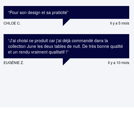
“
Pour son design et sa praticité
”
CHLOE C.
Il y a 5 mois
“
J'ai choisi ce produit car j'ai déjà commandé dans la
collection June les deux tables de nuit. De très bonne qualité
et un rendu vraiment qualitatif !
”
EUGÉNIE Z.
Il y a 10 mois