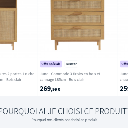
Offre spéciale
Drawer
Offr
res 2 portes 1 niche
June - Commode 3 tiroirs en bois et
June
en bois et cannage L80cm - Bois clair
cannage L85cm - Bois clair
chau
Bois 
269
25
,99 €
POURQUOI AI-JE CHOISI CE PRODUIT
Pourquoi nos clients ont choisi ce produit