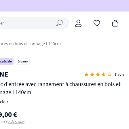
Fermer la recherche
ures en bois et cannage L140cm
 spéciale
Drawer
NE
7 avis
c d'entrée avec rangement à chaussures en bois et
nage L140cm
clair
9,00 €
1,83 €
d'éco-part