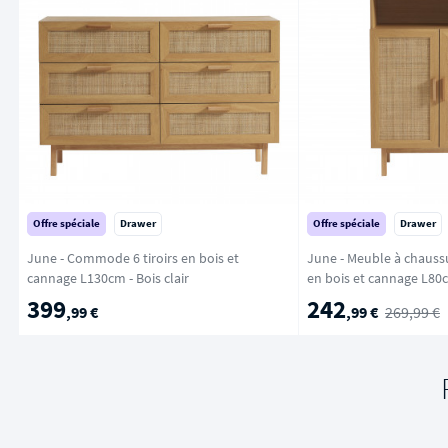
Offre spéciale
Drawer
Offre spéciale
Drawer
June - Commode 6 tiroirs en bois et
June - Meuble à chaussu
cannage L130cm - Bois clair
399
242
,99 €
,99 €
269,99 €