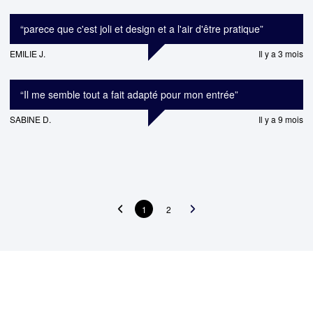
“
parece que c'est joli et design et a l'air d'être pratique
”
EMILIE J.
Il y a 3 mois
“
Il me semble tout a fait adapté pour mon entrée
”
SABINE D.
Il y a 9 mois
1
2