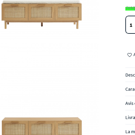
Jusq
Desc
Cara
Avis 
Livr
La m