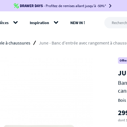
DRAWER DAYS
Jusqu'à
-100€*
- Profitez de remises allant jusqu'à -50%*
sur votre commande !
BIKINI30
BIKINI50
BIKINI100
ièces
Inspiration
NEW IN !
-voir conditions en bas de page-
rer
le à chaussures
June - Banc d'entrée avec rangement à chauss
Offre
JU
Ban
can
Bois 
29
dont 