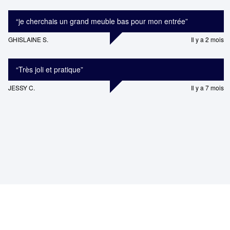
“
je cherchais un grand meuble bas pour mon entrée
”
GHISLAINE S.
Il y a 2 mois
“
Très joli et pratique
”
JESSY C.
Il y a 7 mois