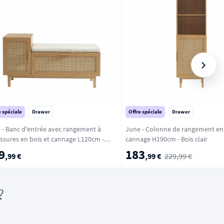
e spéciale
Drawer
Offre spéciale
Drawer
 - Banc d'entrée avec rangement à
June - Colonne de rangement en 
ssures en bois et cannage L120cm -
cannage H190cm - Bois clair
clair
9
183
,99 €
,99 €
229,99 €
?