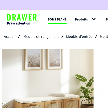
BONS PLANS
Produits
P
Filt
Accueil
Meuble de rangement
Meuble d'entrée
Meub