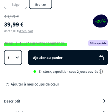
Beige
Bronze
49,99 €
-20%
39,99 €
dont 1,00 €
d'éco-part
Jusqu'à -100€* sur votre commande !
Offre spéciale
Ajouter au panier
En stock, expédition sous 2 jours ouvrés
i
Ajouter à mes coups de cœur
Descriptif