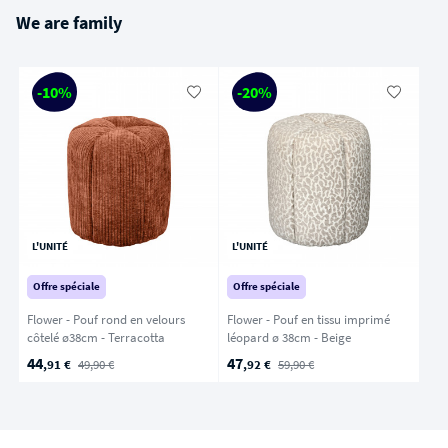
We are family
-10%
-20%
L'UNITÉ
L'UNITÉ
Offre spéciale
Offre spéciale
Flower - Pouf rond en velours
Flower - Pouf en tissu imprimé
côtelé ø38cm - Terracotta
léopard ø 38cm - Beige
44
47
,91 €
49,90 €
,92 €
59,90 €