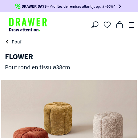
DRAWER DAYS
Jusqu'à
-100€*
- Profitez de remises allant jusqu'à -50%*
sur votre commande !
BIKINI30
BIKINI50
BIKINI100
Filtrer
-voir conditions en bas de page-
Pouf
FLOWER
Pouf rond en tissu ø38cm