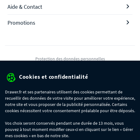
Aide & Contact
Promotions
Protection des données personnelles
Mentions légales
Cookies et confidentialité
Conditions générales de ventes
Drawer.fr et ses partenaires utilisent des cookies permettant de
Gérer mes cookies
recueillir des données de votre visite pour améliorer votre expérience,
notre site et vous proposer de la publicité personnalisée. Certains
cookies nécessitent votre consentement préalable pour être déposés.
OFFRE SPÉCIALE
- Du 29/07 au 11/08, jusqu'à 100€ de remise sur votre
Vos choix seront conservés pendant une durée de 13 mois, vous
commande :
pouvez à tout moment modifier ceux-ci en cliquant sur le lien « Gérer
- 30€ sur votre commande dès 300€ d'achat, avec le code BIKINI30
- 50€ sur votre commande dès 500€ d'achat, avec le code BIKINI50
mes cookies » en bas de notre site.