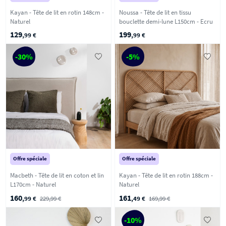
Kayan - Tête de lit en rotin 148cm -
Noussa - Tête de lit en tissu
Naturel
bouclette demi-lune L150cm - Ecru
129
199
,99 €
,99 €
-30%
-5%
Offre spéciale
Offre spéciale
Macbeth - Tête de lit en coton et lin
Kayan - Tête de lit en rotin 188cm -
L170cm - Naturel
Naturel
160
161
,99 €
229,99 €
,49 €
169,99 €
-10%