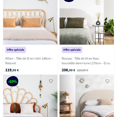
Offre spéciale
Offre spéciale
Atilan - Tête de lit en rotin 148cm -
Noussa - Tête de lit en tissu
Naturel
bouclette demi-lune L170cm - Ecru
119
206
,99 €
,99 €
229,99 €
-10%