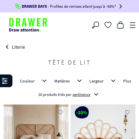
DRAWER DAYS
Jusqu'à
-100€*
- Profitez de remises allant jusqu'à -50%*
sur votre commande !
BIKINI30
BIKINI50
BIKINI100
Filtrer
-voir conditions en bas de page-
Literie
TÊTE DE LIT
Affiner
Couleur
Matières
Largeur
Plus
10 produits triés
par
pertinence
-10%