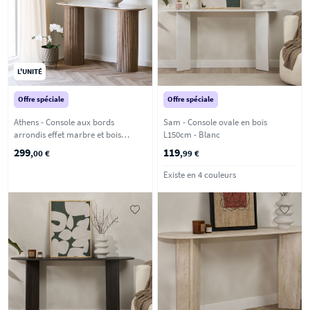
L'UNITÉ
Offre spéciale
Offre spéciale
Athens - Console aux bords
Sam - Console ovale en bois
arrondis effet marbre et bois
L150cm - Blanc
L120cm - Marbre blanc
299
119
,00 €
,99 €
Existe en 4 couleurs