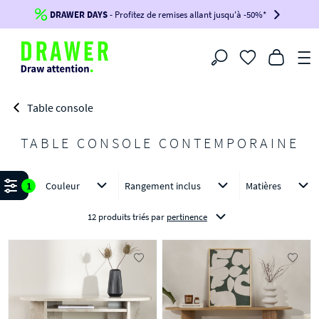
DRAWER DAYS
Jusqu'à
-100€*
- Profitez de remises allant jusqu'à -50%*
sur votre commande !
BIKINI30
BIKINI50
BIKINI100
Filtrer
-voir conditions en bas de page-
Table console
TABLE CONSOLE CONTEMPORAINE
Affiner
1
Couleur
Rangement inclus
Matières
12 produits triés
par
pertinence