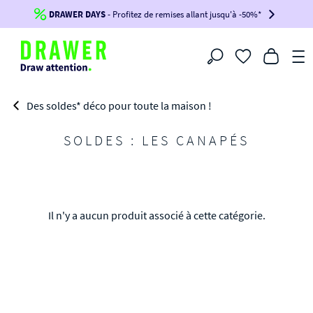
DRAWER DAYS
Jusqu'à
-100€*
- Profitez de remises allant jusqu'à -50%*
sur votre commande !
BIKINI30
BIKINI50
BIKINI100
Filtrer
-voir conditions en bas de page-
Des soldes* déco pour toute la maison !
SOLDES : LES CANAPÉS
Il n'y a aucun produit associé à cette catégorie.