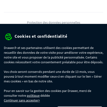
Protection des données personnelles
Mentions légales
Cookies et confidentialité
Conditions générales de ventes
Drawer.fr et ses partenaires utilisent des cookies permettant de
Gérer mes cookies
recueillir des données de votre visite pour améliorer votre expérience,
notre site et vous proposer de la publicité personnalisée. Certains
cookies nécessitent votre consentement préalable pour être déposés.
OFFRE SPÉCIALE
- Du 29/07 au 11/08, jusqu'à 100€ de remise sur votre
Vos choix seront conservés pendant une durée de 13 mois, vous
commande :
pouvez à tout moment modifier ceux-ci en cliquant sur le lien « Gérer
- 30€ sur votre commande dès 300€ d'achat, avec le code BIKINI30
- 50€ sur votre commande dès 500€ d'achat, avec le code BIKINI50
mes cookies » en bas de notre site.
- 100€ sur votre commande dès 1200€ d'achat, avec le code BIKINI100
Les codes BIKINI30, BIKINI50 et BIKINI100 ne sont valables que sur
Pour en savoir sur la gestion des cookies par Drawer, merci de
www.drawer.fr; ils ne sont pas cumulables entre eux, ni avec d'autres codes
consulter notre
politique
dédiée
promotionnels. La remise se calculera automatiquement dans votre panier
Continuer sans accepter>
lors de la saisie du code adéquat.