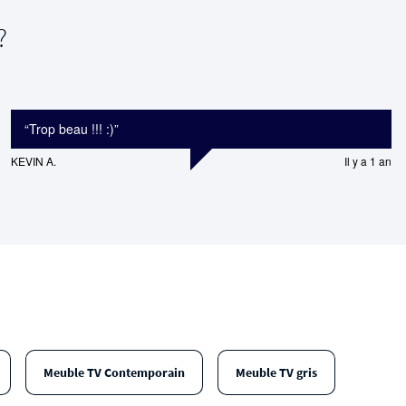
?
“
Trop beau !!! :)
”
KEVIN A.
Il y a 1 an
Meuble TV Contemporain
Meuble TV gris