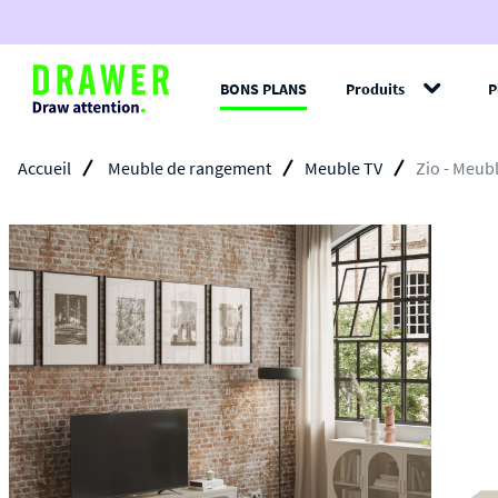
BONS PLANS
Produits
P
Filt
Accueil
Meuble de rangement
Meuble TV
Zio - Meub