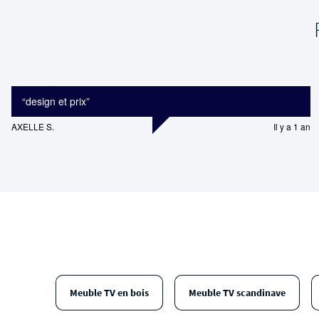
“
design et prix
”
AXELLE S.
Il y a 1 an
Meuble TV en bois
Meuble TV scandinave