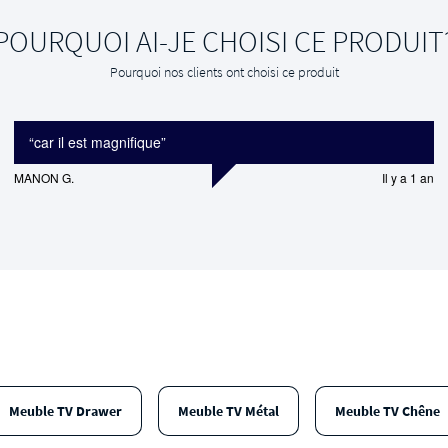
POURQUOI AI-JE CHOISI CE PRODUIT
Pourquoi nos clients ont choisi ce produit
“
car il est magnifique
”
MANON G.
Il y a 1 an
Meuble TV Drawer
Meuble TV Métal
Meuble TV Chêne