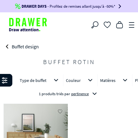
DRAWER DAYS
Jusqu'à
-100€*
- Profitez de remises allant jusqu'à -50%*
sur votre commande !
BIKINI30
BIKINI50
BIKINI100
Filtrer
-voir conditions en bas de page-
Buffet design
BUFFET ROTIN
Affiner
Type de buffet
Couleur
Matières
P
1 produits triés
par
pertinence