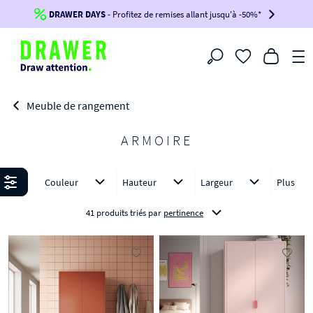
DRAWER DAYS
Jusqu'à
-100€*
- Profitez de remises allant jusqu'à -50%*
sur votre commande !
BIKINI30
BIKINI50
BIKINI100
Filtrer
-voir conditions en bas de page-
Meuble de rangement
ARMOIRE
Affiner
Couleur
Hauteur
Largeur
Plus
41 produits triés
par
pertinence