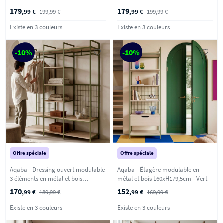
L140xH179,5cm - Terracotta
L140xH179,5cm - Vert
179
179
,99 €
199,99 €
,99 €
199,99 €
Existe en 3 couleurs
Existe en 3 couleurs
-10%
-10%
Offre spéciale
Offre spéciale
Aqaba - Dressing ouvert modulable
Aqaba - Étagère modulable en
3 éléments en métal et bois
métal et bois L60xH179,5cm - Vert
L140xH179,5cm - Vert
170
152
,99 €
189,99 €
,99 €
169,99 €
Existe en 3 couleurs
Existe en 3 couleurs