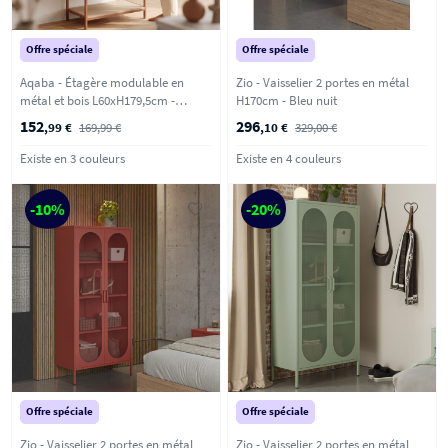
Offre spéciale
Offre spéciale
Aqaba - Étagère modulable en
Zio - Vaisselier 2 portes en métal
métal et bois L60xH179,5cm -
H170cm - Bleu nuit
Terracotta
152
296
,99 €
169,99 €
,10 €
329,00 €
Existe en 3 couleurs
Existe en 4 couleurs
-10%
-20%
Offre spéciale
Offre spéciale
Zio - Vaisselier 2 portes en métal
Zio - Vaisselier 2 portes en métal