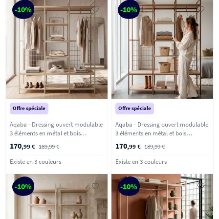
-10%
-10%
Offre spéciale
Offre spéciale
Aqaba - Dressing ouvert modulable
Aqaba - Dressing ouvert modulable
3 éléments en métal et bois
3 éléments en métal et bois
L140xH179,5cm - Beige
L140xH179,5cm - Terracotta
170
170
,99 €
189,99 €
,99 €
189,99 €
Existe en 3 couleurs
Existe en 3 couleurs
-10%
-10%