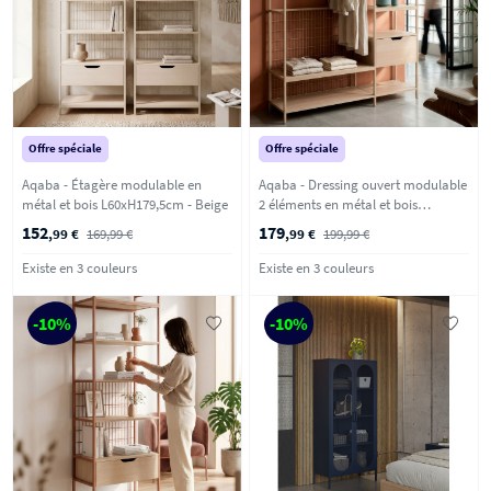
Offre spéciale
Offre spéciale
Aqaba - Étagère modulable en
Aqaba - Dressing ouvert modulable
métal et bois L60xH179,5cm - Beige
2 éléments en métal et bois
L140xH179,5cm - Beige
152
179
,99 €
169,99 €
,99 €
199,99 €
Existe en 3 couleurs
Existe en 3 couleurs
-10%
-10%