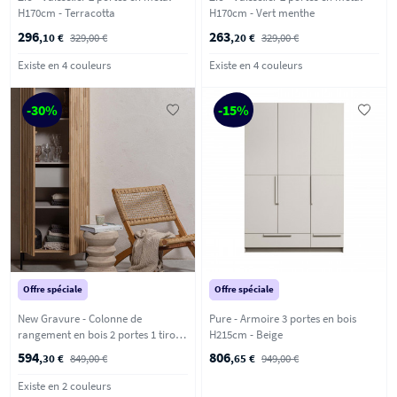
H170cm - Terracotta
H170cm - Vert menthe
296
263
,10 €
329,00 €
,20 €
329,00 €
Existe en 4 couleurs
Existe en 4 couleurs
-30%
-15%
Offre spéciale
Offre spéciale
New Gravure - Colonne de
Pure - Armoire 3 portes en bois
rangement en bois 2 portes 1 tiroir
H215cm - Beige
H210cm - Bois clair
594
806
,30 €
849,00 €
,65 €
949,00 €
Existe en 2 couleurs