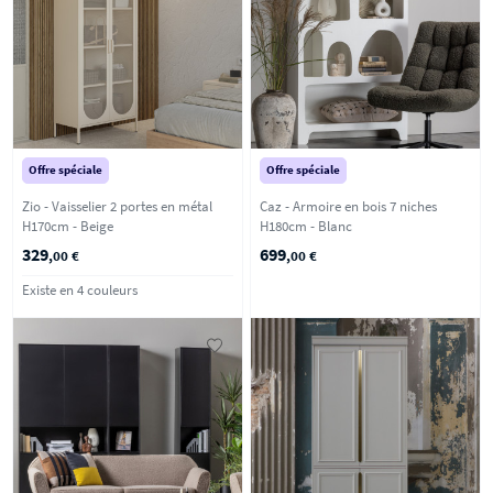
Offre spéciale
Offre spéciale
Zio - Vaisselier 2 portes en métal
Caz - Armoire en bois 7 niches
H170cm - Beige
H180cm - Blanc
329
699
,00 €
,00 €
Existe en 4 couleurs