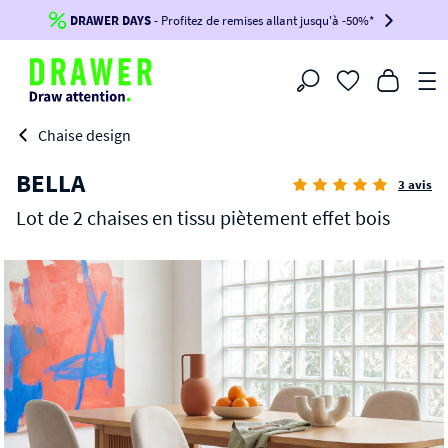
DRAWER DAYS
Jusqu'à
-100€*
- Profitez de remises allant jusqu'à -50%*
sur votre commande !
BIKINI30
BIKINI50
BIKINI100
Filtrer
-voir conditions en bas de page-
Chaise design
BELLA
3 avis
Lot de 2 chaises en tissu piètement effet bois