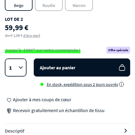
Beige
Rouille
Marron
LOT DE 2
59,99 €
dont 1,08 €
d'éco-part
Jusqu'à -100€* sur votre commande !
Offre spéciale
Ajouter au panier
En stock, expédition sous 2 jours ouvrés
i
Ajouter à mes coups de cœur
Recevoir gratuitement un échantillon de tissu
Descriptif