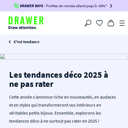
DRAWER DAYS
Jusqu'à
-100€*
- Profitez de remises allant jusqu'à -50%*
sur votre commande !
BIKINI30
BIKINI50
BIKINI100
Filtrer
-voir conditions en bas de page-
C'est tendance
Les tendances déco 2025 à
ne pas rater
Cette année s’annonce riche en nouveautés, en audaces
et en styles qui transformeront vos intérieurs en
véritables petits bijoux. Ensemble, explorons les
tendances déco à ne surtout pas rater en 2025 !