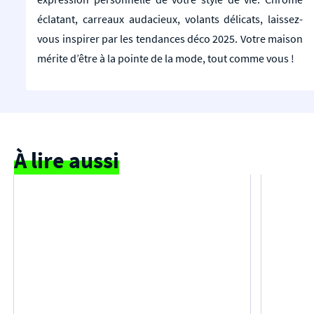
éclatant, carreaux audacieux, volants délicats, laissez-
vous inspirer par les tendances déco 2025. Votre maison
mérite d’être à la pointe de la mode, tout comme vous !
À lire aussi
C'EST TENDANCE !
28/07/2026
C'EST T
Les 10 tendances déco 2027 à ne pas
rater
Les 5 c
déco e