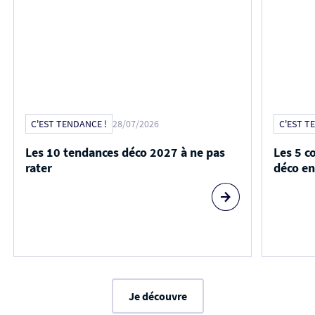
Je découvre
UN PETIT GOÛT DE REVIENS-Y…
Notre newsletter
10€ OFFERTS* en vous abonnant à notre newsletter
personnalisée ! Recevez nos bons plans et contenus adaptés à
vos envies déco, à la fréquence qui vous convient.¹
Votre adresse e-mail