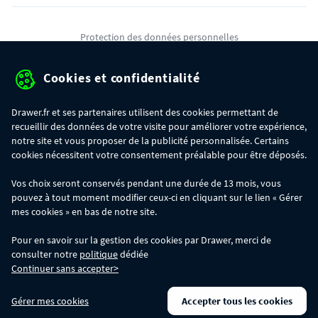
Protection des données personnelles
Mentions légales
Cookies et confidentialité
Conditions générales de ventes
Drawer.fr et ses partenaires utilisent des cookies permettant de
Gérer mes cookies
recueillir des données de votre visite pour améliorer votre expérience,
notre site et vous proposer de la publicité personnalisée. Certains
cookies nécessitent votre consentement préalable pour être déposés.
OFFRE SPÉCIALE
- Du 29/07 au 11/08, jusqu'à 100€ de remise sur votre
Vos choix seront conservés pendant une durée de 13 mois, vous
commande :
pouvez à tout moment modifier ceux-ci en cliquant sur le lien « Gérer
- 30€ sur votre commande dès 300€ d'achat, avec le code BIKINI30
- 50€ sur votre commande dès 500€ d'achat, avec le code BIKINI50
mes cookies » en bas de notre site.
- 100€ sur votre commande dès 1200€ d'achat, avec le code BIKINI100
Les codes BIKINI30, BIKINI50 et BIKINI100 ne sont valables que sur
Pour en savoir sur la gestion des cookies par Drawer, merci de
www.drawer.fr; ils ne sont pas cumulables entre eux, ni avec d'autres codes
consulter notre
politique
dédiée
promotionnels. La remise se calculera automatiquement dans votre panier
Continuer sans accepter>
lors de la saisie du code adéquat.
DRAWER DAYS
- Du 29/07 au 11/08 inclus : profitez de remises allant jusqu'à
Gérer mes cookies
Accepter tous les cookies
-50% sur une large sélection de produits. Opération valable dans la limite des