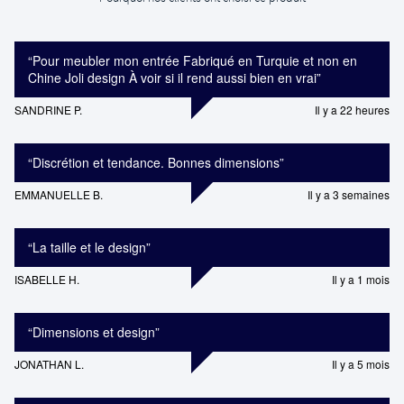
“
Pour meubler mon entrée Fabriqué en Turquie et non en
Chine Joli design À voir si il rend aussi bien en vrai
”
SANDRINE P.
Il y a 22 heures
“
Discrétion et tendance. Bonnes dimensions
”
EMMANUELLE B.
Il y a 3 semaines
“
La taille et le design
”
ISABELLE H.
Il y a 1 mois
“
Dimensions et design
”
JONATHAN L.
Il y a 5 mois