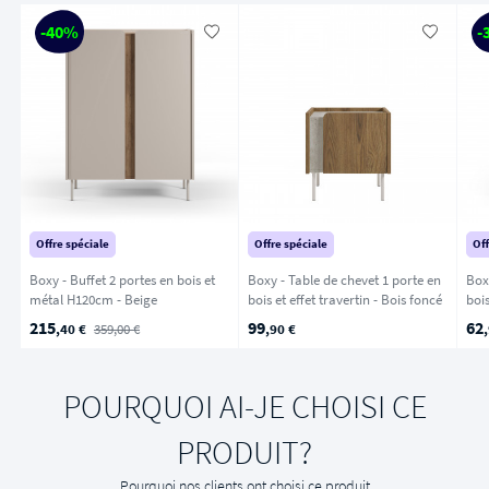
-40%
-
Offre spéciale
Offre spéciale
Off
Boxy - Buffet 2 portes en bois et
Boxy - Table de chevet 1 porte en
Box
métal H120cm - Beige
bois et effet travertin - Bois foncé
215
99
62
,40 €
359,00 €
,90 €
POURQUOI AI-JE CHOISI CE
PRODUIT?
Pourquoi nos clients ont choisi ce produit