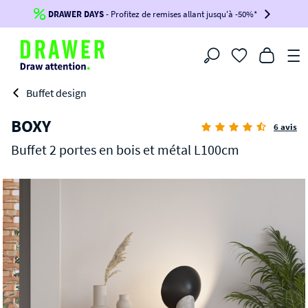
DRAWER DAYS
Jusqu'à
-100€*
- Profitez de remises allant jusqu'à -50%*
sur votre commande !
BIKINI30
BIKINI50
BIKINI100
Filtrer
-voir conditions en bas de page-
Buffet design
BOXY
6 avis
Buffet 2 portes en bois et métal L100cm