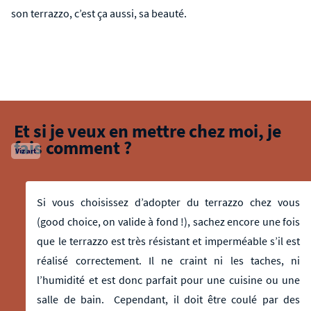
son terrazzo, c’est ça aussi, sa beauté.
Et si je veux en mettre chez moi, je
fais comment ?
Viz art
Si vous choisissez d’adopter du terrazzo chez vous
(good choice, on valide à fond !), sachez encore une fois
que le terrazzo est très résistant et imperméable s’il est
réalisé correctement. Il ne craint ni les taches, ni
l’humidité et est donc parfait pour une cuisine ou une
salle de bain. Cependant, il doit être coulé par des