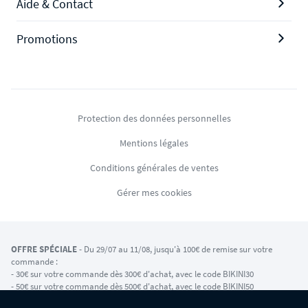
Aide & Contact
Promotions
Protection des données personnelles
Mentions légales
Conditions générales de ventes
Gérer mes cookies
OFFRE SPÉCIALE
- Du 29/07 au 11/08, jusqu'à 100€ de remise sur votre
commande :
- 30€ sur votre commande dès 300€ d'achat, avec le code BIKINI30
- 50€ sur votre commande dès 500€ d'achat, avec le code BIKINI50
- 100€ sur votre commande dès 1200€ d'achat, avec le code BIKINI100