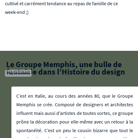
cultivé et carrément tendance au repas de famille de ce
week-end ;)
Le Groupe Memphis, une bulle de
fantaisie dans l’Histoire du design
Play associates
C’est en Italie, au cours des années 80, que le Groupe
Memphis se crée. Composé de designers et architectes
influent mais aussi d’artistes de toutes sortes, ce groupe
prône la décoration pour elle-même avec un retour à la
spontanéité. C’est un peu le cousin bizarre que tout le