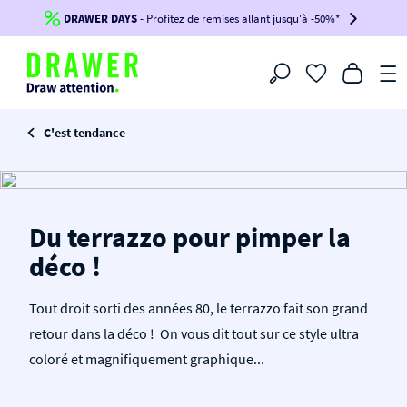
DRAWER DAYS
Jusqu'à
-100€*
- Profitez de remises allant jusqu'à -50%*
sur votre commande !
BIKINI30
BIKINI50
BIKINI100
Filtrer
-voir conditions en bas de page-
C'est tendance
Du terrazzo pour pimper la
déco !
Tout droit sorti des années 80, le terrazzo fait son grand
retour dans la déco ! On vous dit tout sur ce style ultra
coloré et magnifiquement graphique...