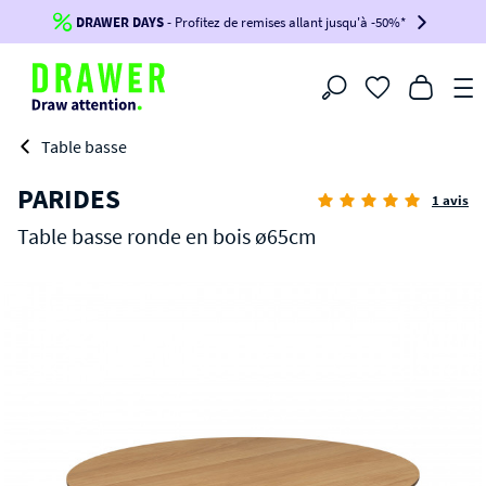
DRAWER DAYS
Jusqu'à
-100€*
- Profitez de remises allant jusqu'à -50%*
sur votre commande !
BIKINI30
BIKINI50
BIKINI100
Filtrer
-voir conditions en bas de page-
Table basse
PARIDES
1 avis
Table basse ronde en bois ø65cm