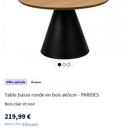
Offre spéciale
Drawer
Bois clair et noir
PARIDES
219,99 €
Table basse ronde en bois ø65cm
dont 1,75 €
d'éco-part