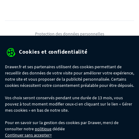
Protection des données personnelles
Mentions légales
Cookies et confidentialité
Conditions générales de ventes
Drawer.fr et ses partenaires utilisent des cookies permettant de
Gérer mes cookies
recueillir des données de votre visite pour améliorer votre expérience,
notre site et vous proposer de la publicité personnalisée. Certains
cookies nécessitent votre consentement préalable pour être déposés.
OFFRE SPÉCIALE
- Du 29/07 au 11/08, jusqu'à 100€ de remise sur votre
Vos choix seront conservés pendant une durée de 13 mois, vous
commande :
pouvez à tout moment modifier ceux-ci en cliquant sur le lien « Gérer
- 30€ sur votre commande dès 300€ d'achat, avec le code BIKINI30
- 50€ sur votre commande dès 500€ d'achat, avec le code BIKINI50
mes cookies » en bas de notre site.
- 100€ sur votre commande dès 1200€ d'achat, avec le code BIKINI100
Les codes BIKINI30, BIKINI50 et BIKINI100 ne sont valables que sur
Pour en savoir sur la gestion des cookies par Drawer, merci de
www.drawer.fr; ils ne sont pas cumulables entre eux, ni avec d'autres codes
consulter notre
politique
dédiée
promotionnels. La remise se calculera automatiquement dans votre panier
Continuer sans accepter>
lors de la saisie du code adéquat.