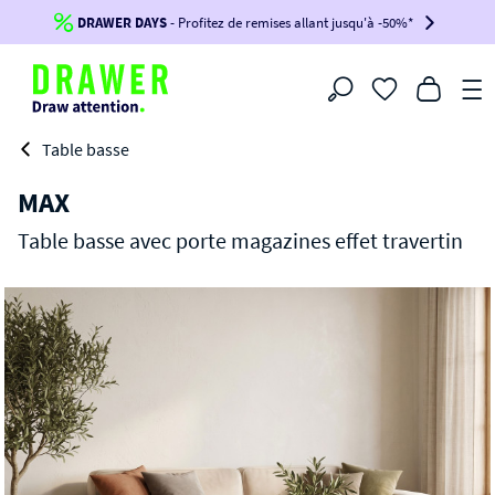
DRAWER DAYS
Jusqu'à
-100€*
- Profitez de remises allant jusqu'à -50%*
sur votre commande !
BIKINI30
BIKINI50
BIKINI100
Filtrer
-voir conditions en bas de page-
Table basse
MAX
Table basse avec porte magazines effet travertin