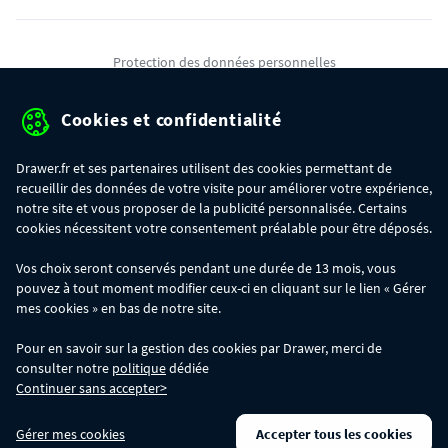
Protection des données personnelles
Mentions légales
Cookies et confidentialité
Conditions générales de ventes
Drawer.fr et ses partenaires utilisent des cookies permettant de
Gérer mes cookies
recueillir des données de votre visite pour améliorer votre expérience,
notre site et vous proposer de la publicité personnalisée. Certains
cookies nécessitent votre consentement préalable pour être déposés.
OFFRE SPÉCIALE
- Du 29/07 au 11/08, jusqu'à 100€ de remise sur votre
Vos choix seront conservés pendant une durée de 13 mois, vous
commande :
pouvez à tout moment modifier ceux-ci en cliquant sur le lien « Gérer
- 30€ sur votre commande dès 300€ d'achat, avec le code BIKINI30
- 50€ sur votre commande dès 500€ d'achat, avec le code BIKINI50
mes cookies » en bas de notre site.
- 100€ sur votre commande dès 1200€ d'achat, avec le code BIKINI100
Les codes BIKINI30, BIKINI50 et BIKINI100 ne sont valables que sur
Pour en savoir sur la gestion des cookies par Drawer, merci de
www.drawer.fr; ils ne sont pas cumulables entre eux, ni avec d'autres codes
consulter notre
politique
dédiée
promotionnels. La remise se calculera automatiquement dans votre panier
Continuer sans accepter>
lors de la saisie du code adéquat.
DRAWER DAYS
- Du 29/07 au 11/08 inclus : profitez de remises allant jusqu'à
Gérer mes cookies
Accepter tous les cookies