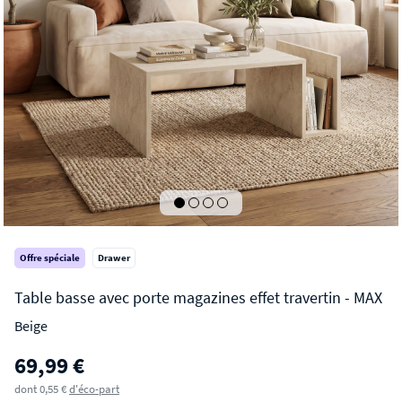
Offre spéciale
Drawer
Beige
MAX
69,99 €
Table basse avec porte magazines effet travertin
dont 0,55 €
d'éco-part