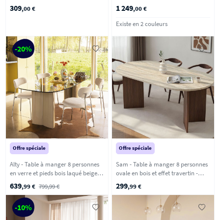
Bois foncé
bois - Bois clair
309
1 249
,00 €
,00 €
Existe en 2 couleurs
-20%
Offre spéciale
Offre spéciale
Alty - Table à manger 8 personnes
Sam - Table à manger 8 personnes
en verre et pieds bois laqué beige -
ovale en bois et effet travertin -
Verre ambré
Beige
639
299
,99 €
799,99 €
,99 €
-10%