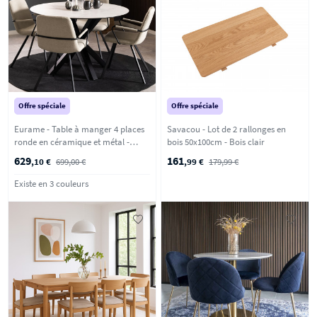
Offre spéciale
Offre spéciale
Eurame - Table à manger 4 places
Savacou - Lot de 2 rallonges en
ronde en céramique et métal -
bois 50x100cm - Bois clair
Blanc
629
161
,10 €
699,00 €
,99 €
179,99 €
Existe en 3 couleurs