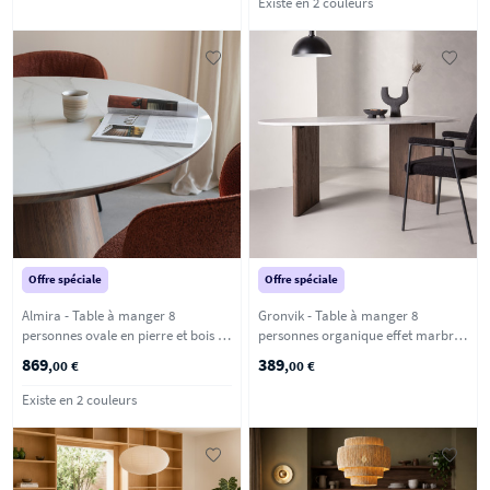
Existe en 2 couleurs
Offre spéciale
Offre spéciale
Almira - Table à manger 8
Gronvik - Table à manger 8
personnes ovale en pierre et bois -
personnes organique effet marbre -
Bois foncé
Gris clair
869
389
,00 €
,00 €
Existe en 2 couleurs