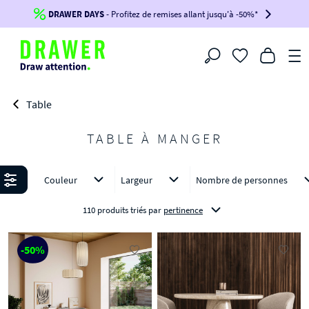
DRAWER DAYS
Jusqu'à
-100€*
- Profitez de remises allant jusqu'à -50%*
sur votre commande !
BIKINI30
BIKINI50
BIKINI100
Filtrer
-voir conditions en bas de page-
Table
TABLE À MANGER
Affiner
Couleur
Largeur
Nombre de personnes
110 produits triés
par
pertinence
-50%