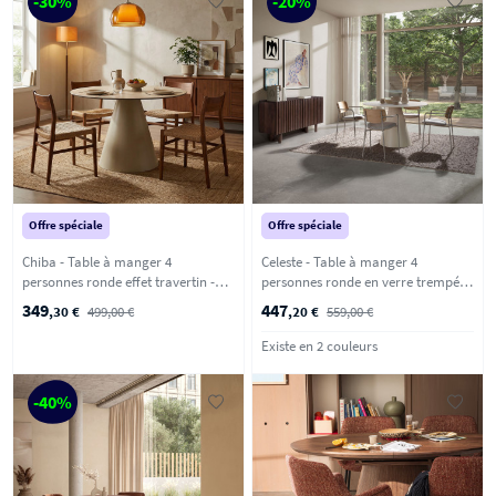
-30%
-20%
Offre spéciale
Offre spéciale
Chiba - Table à manger 4
Celeste - Table à manger 4
personnes ronde effet travertin -
personnes ronde en verre trempé et
Beige
métal ø120cm - Beige
349
447
,30 €
499,00 €
,20 €
559,00 €
Existe en 2 couleurs
-40%