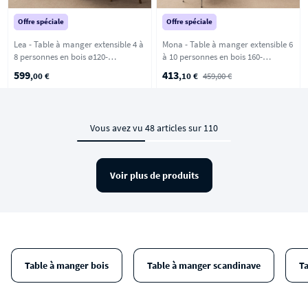
Offre spéciale
Offre spéciale
Lea - Table à manger extensible 4 à
Mona - Table à manger extensible 6
8 personnes en bois ø120-
à 10 personnes en bois 160-
200x120cm - Bois clair
205x90cm - Bois clair
599
413
,00 €
,10 €
459,00 €
Vous avez vu 48 articles sur 110
Voir plus de produits
Table à manger bois
Table à manger scandinave
T