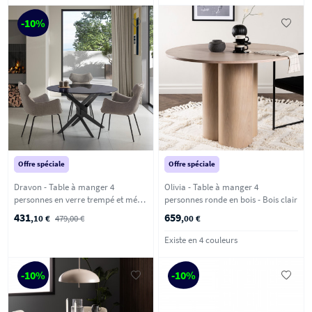
-10%
Offre spéciale
Offre spéciale
Dravon - Table à manger 4
Olivia - Table à manger 4
personnes en verre trempé et métal
personnes ronde en bois - Bois clair
- Noir
431
659
,10 €
479,00 €
,00 €
Existe en 4 couleurs
-10%
-10%