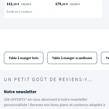
Marron glacé
111
175
,20 €
139,00 €
,20 €
219,00 €
Existe en 2 couleurs
Table à manger bois
Table à manger scandinave
T
UN PETIT GOÛT DE REVIENS-Y…
Notre newsletter
10€ OFFERTS* en vous abonnant à notre newsletter
personnalisée ! Recevez nos bons plans et contenus adaptés à