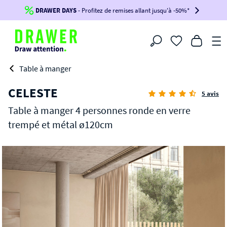
DRAWER DAYS
Jusqu'à
-100€*
- Profitez de remises allant jusqu'à -50%*
sur votre commande !
BIKINI30
BIKINI50
BIKINI100
Filtrer
-voir conditions en bas de page-
Table à manger
CELESTE
5 avis
Table à manger 4 personnes ronde en verre
trempé et métal ø120cm