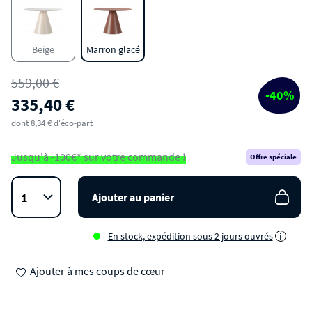
Table à manger 4 personnes ronde en verre
trempé et métal ø120cm
Beige
Marron glacé
559,00 €
-40%
335,40 €
dont 8,34 €
d'éco-part
Jusqu'à -100€* sur votre commande !
Offre spéciale
Ajouter au panier
En stock, expédition sous 2 jours ouvrés
i
Ajouter à mes coups de cœur