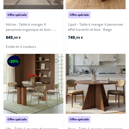
Offre spéciale
Offre spéciale
Adrine - Table à manger 8
Lipali - Table à manger 6 personnes
personnes organique en bois -
effet travertin et bois - Beige
Beige
849
749
,99 €
,99 €
Existe en 2 couleurs
-20%
Offre spéciale
Offre spéciale
Alty - Table à manger 8 personnes
Naro - Table à manger 4 personnes