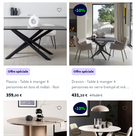
-10%
Offre spéciale
Offre spéciale
Piazza - Table à manger 8
Dravon - Table à manger 4
personnes en bois et métal - Noir
personnes en verre trempé et métal
- Noir
359
431
,00 €
,10 €
479,00 €
-10%