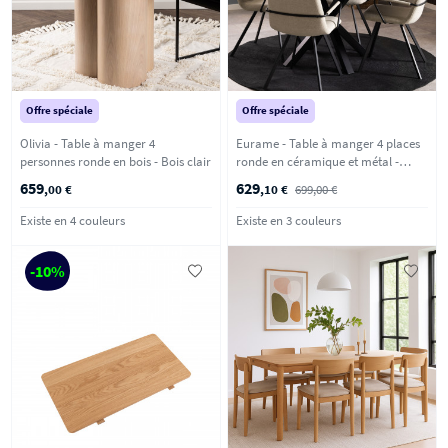
Offre spéciale
Offre spéciale
Olivia - Table à manger 4
Eurame - Table à manger 4 places
personnes ronde en bois - Bois clair
ronde en céramique et métal -
Blanc
659
629
,00 €
,10 €
699,00 €
Existe en 4 couleurs
Existe en 3 couleurs
-10%