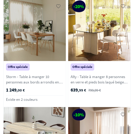
-20%
Offre spéciale
Offre spéciale
Storm - Table à manger 10
Alty - Table à manger 8 personnes
personnes aux bords arrondis en
en verre et pieds bois laqué beige -
bois - Bois clair
Verre ambré
1 249
639
,00 €
,99 €
799,99 €
Existe en 2 couleurs
-10%