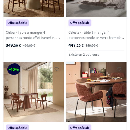
Offre spéciale
Offre spéciale
Chiba - Table à manger 4
Celeste - Table à manger 4
personnes ronde effet travertin -
personnes ronde en verre trempé et
Beige
métal ø120cm - Beige
349
447
,30 €
499,00 €
,20 €
559,00 €
Existe en 2 couleurs
-40%
Offre spéciale
Offre spéciale