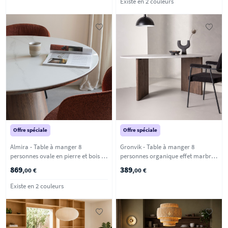
Existe en 2 couleurs
Offre spéciale
Offre spéciale
Almira - Table à manger 8
Gronvik - Table à manger 8
personnes ovale en pierre et bois -
personnes organique effet marbre -
Bois foncé
Gris clair
869
389
,00 €
,00 €
Existe en 2 couleurs