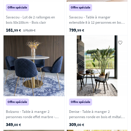
Offre spéciale
Offre spéciale
Savacou - Lot de 2 rallonges en
Savacou - Table à manger
bois 50x100cm - Bois clair
extensible 8 à 12 personnes en bois
200-300x100cm - Bois clair
161
799
,99 €
179,99 €
,99 €
Offre spéciale
Offre spéciale
Bolzano - Table à manger 2
Denise - Table à manger 2
personnes ronde effet marbre -
personnes ronde en bois et métal -
Blanc
Bois foncé
349
309
,00 €
,00 €