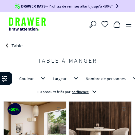
DRAWER DAYS
Jusqu'à
-100€*
- Profitez de remises allant jusqu'à -50%*
sur votre commande !
BIKINI30
BIKINI50
BIKINI100
Filtrer
-voir conditions en bas de page-
Table
TABLE À MANGER
Affiner
Couleur
Largeur
Nombre de personnes
110 produits triés
par
pertinence
-50%