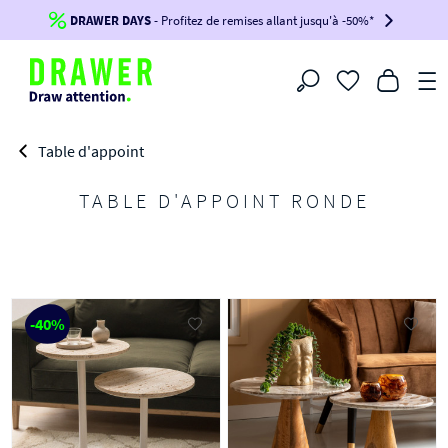
DRAWER DAYS
Jusqu'à
-100€*
- Profitez de remises allant jusqu'à -50%*
sur votre commande !
BIKINI30
BIKINI50
BIKINI100
Filtrer
-voir conditions en bas de page-
Table d'appoint
TABLE D'APPOINT RONDE
-40%