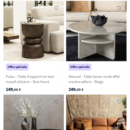
Offre spéciale
Offre spéciale
Pulau - Table d'appoint en bois
Alesund - Table basse ronde effet
massif ø33,5cm - Bois foncé
marbre ø85cm - Beige
149
249
,00 €
,00 €