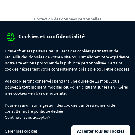
Protection des données personnelles
Mentions légales
Cookies et confidentialité
Conditions générales de ventes
Drawer.fr et ses partenaires utilisent des cookies permettant de
Gérer mes cookies
recueillir des données de votre visite pour améliorer votre expérience,
notre site et vous proposer de la publicité personnalisée. Certains
cookies nécessitent votre consentement préalable pour être déposés.
OFFRE SPÉCIALE
- Du 29/07 au 11/08, jusqu'à 100€ de remise sur votre
Vos choix seront conservés pendant une durée de 13 mois, vous
commande :
pouvez à tout moment modifier ceux-ci en cliquant sur le lien « Gérer
- 30€ sur votre commande dès 300€ d'achat, avec le code BIKINI30
- 50€ sur votre commande dès 500€ d'achat, avec le code BIKINI50
mes cookies » en bas de notre site.
- 100€ sur votre commande dès 1200€ d'achat, avec le code BIKINI100
Les codes BIKINI30, BIKINI50 et BIKINI100 ne sont valables que sur
Pour en savoir sur la gestion des cookies par Drawer, merci de
www.drawer.fr; ils ne sont pas cumulables entre eux, ni avec d'autres codes
consulter notre
politique
dédiée
promotionnels. La remise se calculera automatiquement dans votre panier
Continuer sans accepter>
lors de la saisie du code adéquat.
DRAWER DAYS
- Du 29/07 au 11/08 inclus : profitez de remises allant jusqu'à
Gérer mes cookies
Accepter tous les cookies