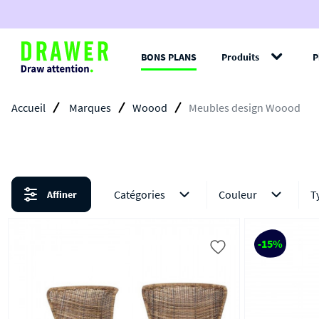
BONS PLANS
Produits
P
Filt
Accueil
Marques
Woood
Meubles design Woood
Catégories
Couleur
T
Affiner
-15%