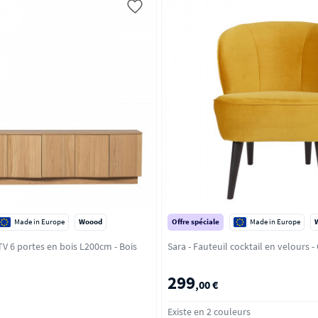
Made in Europe
Woood
Offre spéciale
Made in Europe
6 portes en bois L200cm - Bois
Sara - Faut
299
,00 €
Existe en 2 couleurs