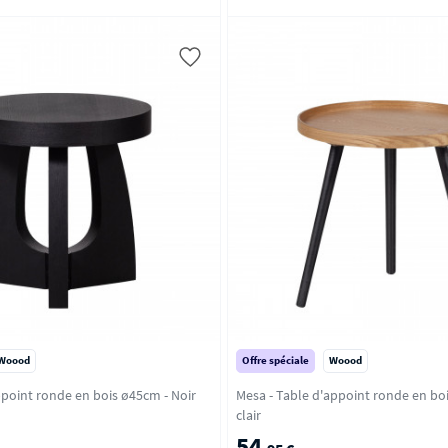
Woood
Offre spéciale
Woood
Tala - Table d'appoint ronde en bois ø45cm - Noir
Mesa - Table d'appoint ronde en bois ø4
clair
54