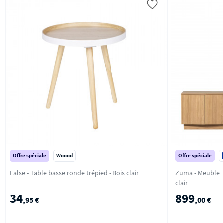
Offre spéciale
Woood
Offre spéciale
False - Table basse ronde trépied - Bois clair
Zuma - Meuble TV 
clair
34
899
,95 €
,00 €