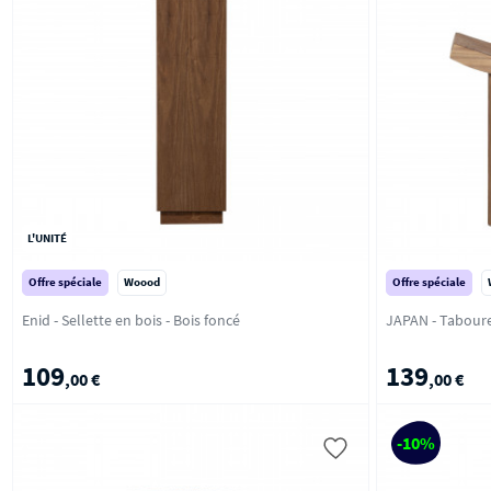
L'UNITÉ
Offre spéciale
Woood
Offre spéciale
Enid - Sellette en bois - Bois foncé
109
139
,00 €
,00 €
-10%