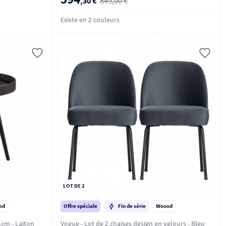
,30 €
849,00 €
Existe en 2 couleurs
LOT DE 2
od
Offre spéciale
Fin de série
Woood
Bounds - Table d'appoint ronde ø41cm - Laiton
Vogue - Lot de 2 chaises design en velours - Bleu