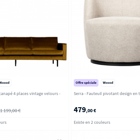
Woood
Offre spéciale
Woood
anapé 4 places vintage velours -
479
1 199,00 €
,00 €
eurs
Existe en 2 couleurs