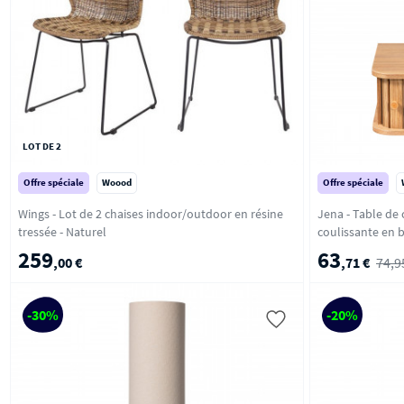
LOT DE 2
Offre spéciale
Woood
Offre spéciale
Wings - Lot de 2 chaises indoor/outdoor en résine
Jena - Table de
tressée - Naturel
259
63
,00 €
,71 €
74,9
-30%
-20%