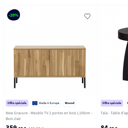
-20%
Offre spéciale
Made in Europe
Woood
Offre spéciale
New Gravure - Meuble TV 2 portes en bois L100cm -
Bois clair
359
84