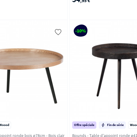
,95 €
-10%
Woood
Offre spéciale
Fin de série
Woo
Mesa - Table d'appoint ronde bois ø78cm - Bois clair