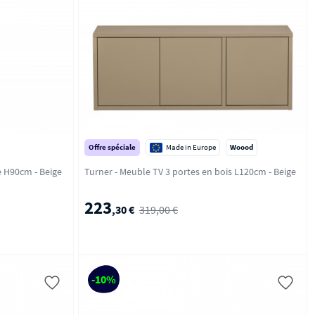
Offre spéciale
Made in Europe
Woood
Loft - Lampadaire en tissu bouclette H90cm - Beige
Turner - Meuble TV 3 portes en bois L120cm - Beige
223
,30 €
319,00 €
-10%