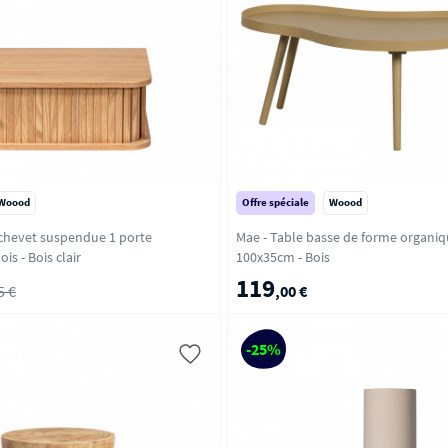
Woood
Offre spéciale
Woood
 chevet suspendue 1 porte
Mae - Table basse de forme organiq
coulissante en bois - Bois clair
100x35cm - Bois
119
5 €
,00 €
-25%