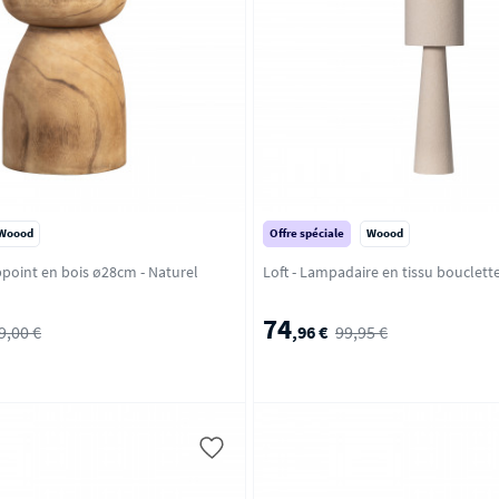
Woood
Offre spéciale
Woood
Bink - Table d'appoint en bois ø28cm - Naturel
74
9,00 €
,96 €
99,95 €