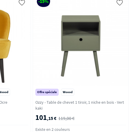
-15%
Woood
Offre spéciale
Woood
euil cocktail en velours - Ocre
Ozzy - Table de chevet 1 tiroir, 1 niche en bois - Vert
kaki
101
,15 €
119,00 €
Existe en 2 couleurs