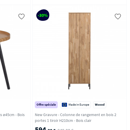
-30%
Offre spéciale
Made in Europe
Woood
5cm - Bois
New Gravure - Colonne de rangement en bois 2
portes 1 tiroir H210cm - Bois clair
594