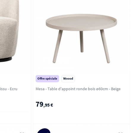
Offre spéciale
Woood
Serra - Fauteuil pivotant design en tissu - Ecru
Mesa - Table d'appoint ronde bois ø60cm - Beige
79
,95 €