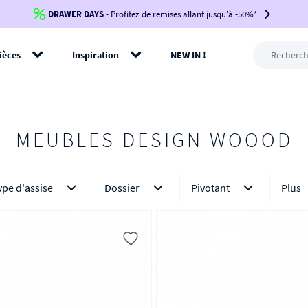
DRAWER DAYS
Jusqu'à
-100€*
- Profitez de remises allant jusqu'à -50%*
sur votre commande !
BIKINI30
BIKINI50
BIKINI100
ièces
Inspiration
NEW IN !
-voir conditions en bas de page-
rer
MEUBLES DESIGN WOOOD
ype d'assise
Dossier
Pivotant
Plus