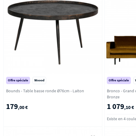
Offre spéciale
Woood
Offre spéciale
Bounds - Table basse ronde Ø76cm - Laiton
Bronco - Grand c
Bronze
179
1 079
,00 €
,10 €
Existe en 4 coul