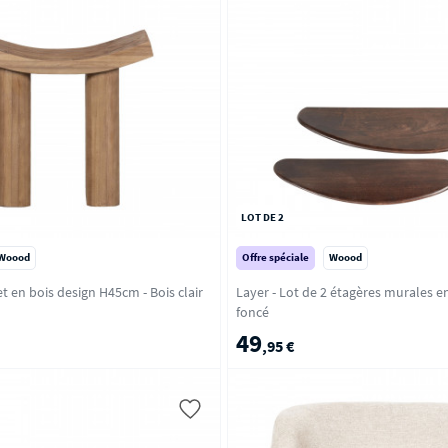
LOT DE 2
Woood
Offre spéciale
Woood
JAPAN - Tabouret en bois design H45cm - Bois clair
Layer - Lot de 2 étagères murales en bois
foncé
49
,95 €