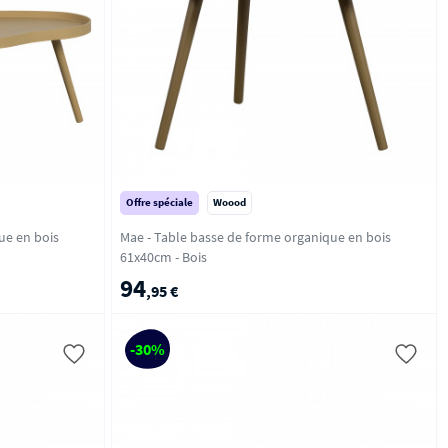
Offre spéciale
Woood
ue en bois
Mae - Table basse de forme organique en bois
61x40cm - Bois
94
,95 €
-30%