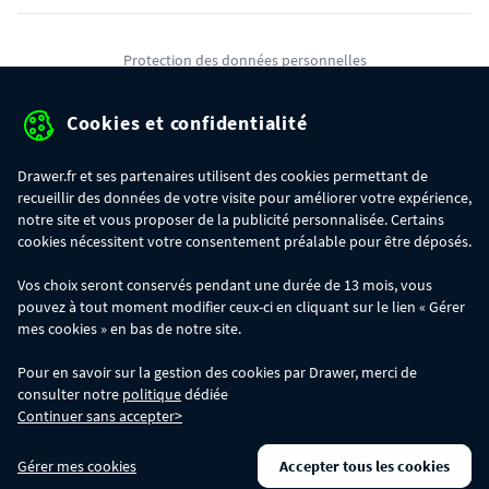
Protection des données personnelles
Mentions légales
Cookies et confidentialité
Conditions générales de ventes
Drawer.fr et ses partenaires utilisent des cookies permettant de
Gérer mes cookies
recueillir des données de votre visite pour améliorer votre expérience,
notre site et vous proposer de la publicité personnalisée. Certains
cookies nécessitent votre consentement préalable pour être déposés.
OFFRE SPÉCIALE
- Du 29/07 au 11/08, jusqu'à 100€ de remise sur votre
Vos choix seront conservés pendant une durée de 13 mois, vous
commande :
pouvez à tout moment modifier ceux-ci en cliquant sur le lien « Gérer
- 30€ sur votre commande dès 300€ d'achat, avec le code BIKINI30
- 50€ sur votre commande dès 500€ d'achat, avec le code BIKINI50
mes cookies » en bas de notre site.
- 100€ sur votre commande dès 1200€ d'achat, avec le code BIKINI100
Les codes BIKINI30, BIKINI50 et BIKINI100 ne sont valables que sur
Pour en savoir sur la gestion des cookies par Drawer, merci de
www.drawer.fr; ils ne sont pas cumulables entre eux, ni avec d'autres codes
consulter notre
politique
dédiée
promotionnels. La remise se calculera automatiquement dans votre panier
Continuer sans accepter>
lors de la saisie du code adéquat.
DRAWER DAYS
- Du 29/07 au 11/08 inclus : profitez de remises allant jusqu'à
Gérer mes cookies
Accepter tous les cookies
-50% sur une large sélection de produits. Opération valable dans la limite des