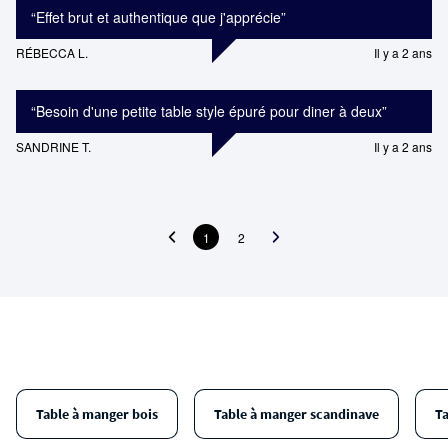
“
Effet brut et authentique que j'apprécie
”
RÉBECCA L.
Il y a 2 ans
“
Besoin d'une petite table style épuré pour diner à deux
”
SANDRINE T.
Il y a 2 ans
1
2
Table à manger bois
Table à manger scandinave
T