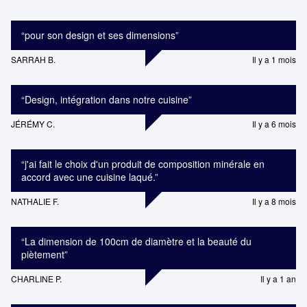
“
pour son design et ses dimensions
”
SARRAH B.
Il y a 1 mois
“
Design, intégration dans notre cuisine
”
JÉRÉMY C.
Il y a 6 mois
“
j'ai fait le choix d'un produit de composition minérale en
accord avec une cuisine laqué.
”
NATHALIE F.
Il y a 8 mois
“
La dimension de 100cm de diamètre et la beauté du
piètement
”
CHARLINE P.
Il y a 1 an