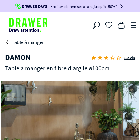
DRAWER DAYS
Jusqu'à
-100€*
- Profitez de remises allant jusqu'à -50%*
sur votre commande !
BIKINI30
BIKINI50
BIKINI100
Filtrer
-voir conditions en bas de page-
Table à manger
DAMON
8 avis
Table à manger en fibre d'argile ø100cm