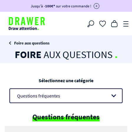
DRAWER DAYS
Jusqu'à
-100€*
- Profitez de remises allant jusqu'à -50%*
sur votre commande !
-30€ dès 300€ avec le code :
BIKINI30
-50€ dès 500€ avec le code :
BIKINI50
-100€ dès 1200€ avec le code :
BIKINI100
Filtrer
-voir conditions en bas de page-
Foire aux questions
FOIRE
AUX QUESTIONS
.
Sélectionnez une catégorie
Questions fréquentes