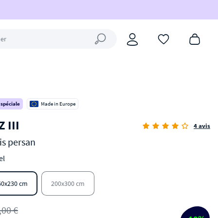
Fermer la recherche
 spéciale
Made in Europe
 III
4 avis
is persan
el
60x230 cm
200x300 cm
,00 €