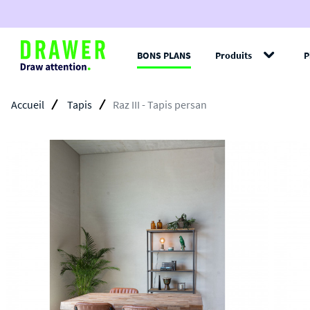
BONS PLANS
Produits
P
Filt
Accueil
Tapis
Raz III - Tapis persan