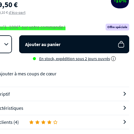
-10%
9,50 €
0,10 €
d'éco-part
u'à -100€* sur votre commande !
Offre spéciale
Ajouter au panier
En stock, expédition sous 2 jours ouvrés
i
Ajouter à mes coups de cœur
riptif
ctéristiques
clients (4)