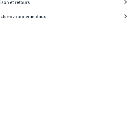
aison et retours
cts environnementaux